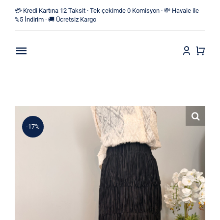
Skip
💳 Kredi Kartına 12 Taksit · Tek çekimde 0 Komisyon · 💸 Havale ile
to
%5 İndirim · 🚚 Ücretsiz Kargo
content
Toggle
Navigation
Anasayfa
Mağaza
-17%
Yeni Ürünler
Kategoriler
Blog
İletişim