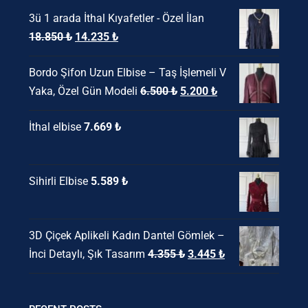
3ü 1 arada İthal Kıyafetler - Özel İlan
Orijinal
Şu
18.850
₺
14.235
₺
fiyat:
andaki
Bordo Şifon Uzun Elbise – Taş İşlemeli V
18.850 ₺.
fiyat:
Orijinal
Şu
Yaka, Özel Gün Modeli
6.500
₺
5.200
₺
14.235 ₺.
fiyat:
andaki
İthal elbise
7.669
₺
6.500 ₺.
fiyat:
5.200 ₺.
Sihirli Elbise
5.589
₺
3D Çiçek Aplikeli Kadın Dantel Gömlek –
Orijinal
Şu
İnci Detaylı, Şık Tasarım
4.355
₺
3.445
₺
fiyat:
andaki
4.355 ₺.
fiyat: