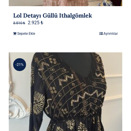
Lol Detayı Güllü Ithalgömlek
Orijinal
Şu
2.925
₺
3.510
₺
fiyat:
andaki
Sepete Ekle
Ayrıntılar
3.510 ₺.
fiyat:
2.925 ₺.
-21%