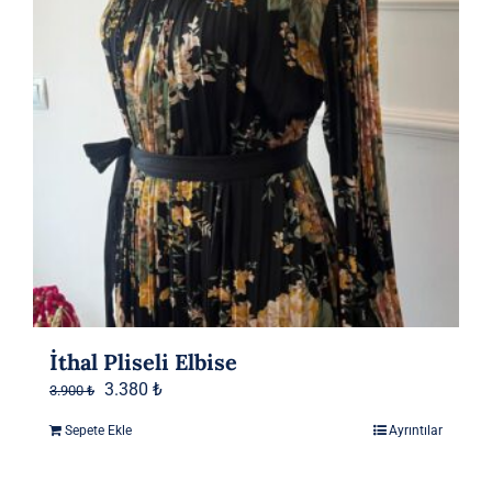
İthal Pliseli Elbise
Orijinal
Şu
3.380
₺
3.900
₺
fiyat:
andaki
Sepete Ekle
Ayrıntılar
3.900 ₺.
fiyat:
3.380 ₺.