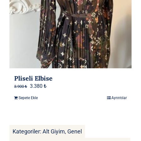
Pliseli Elbise
Orijinal
Şu
3.380
₺
3.900
₺
fiyat:
andaki
Sepete Ekle
Ayrıntılar
3.900 ₺.
fiyat:
3.380 ₺.
Kategoriler:
Alt Giyim
,
Genel