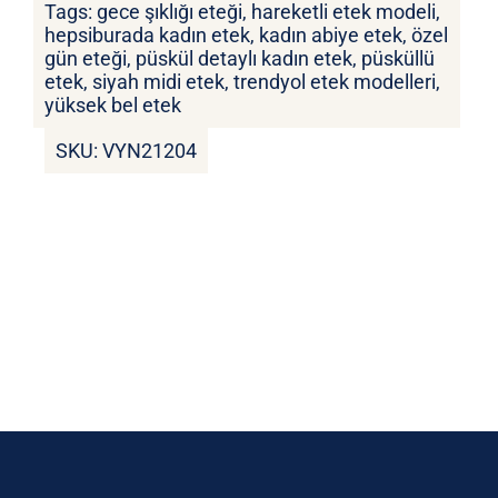
Tags:
gece şıklığı eteği
,
hareketli etek modeli
,
hepsiburada kadın etek
,
kadın abiye etek
,
özel
gün eteği
,
püskül detaylı kadın etek
,
püsküllü
etek
,
siyah midi etek
,
trendyol etek modelleri
,
yüksek bel etek
SKU:
VYN21204