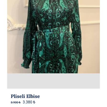
Pliseli Elbise
Orijinal
Şu
3.380
₺
3.900
₺