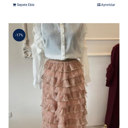
fiyat:
andaki
Sepete Ekle
Ayrıntılar
3.900 ₺.
fiyat:
3.380 ₺.
-17%