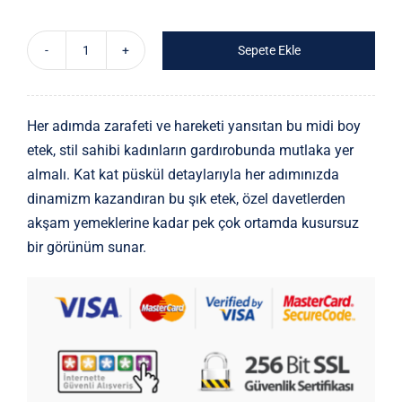
Sepete Ekle
Şık
Püskül
Detaylı
Her adımda zarafeti ve hareketi yansıtan bu midi boy
Siyah
etek, stil sahibi kadınların gardırobunda mutlaka yer
Yüksek
almalı. Kat kat püskül detaylarıyla her adımınızda
Bel
dinamizm kazandıran bu şık etek, özel davetlerden
Etek
akşam yemeklerine kadar pek çok ortamda kusursuz
adet
bir görünüm sunar.