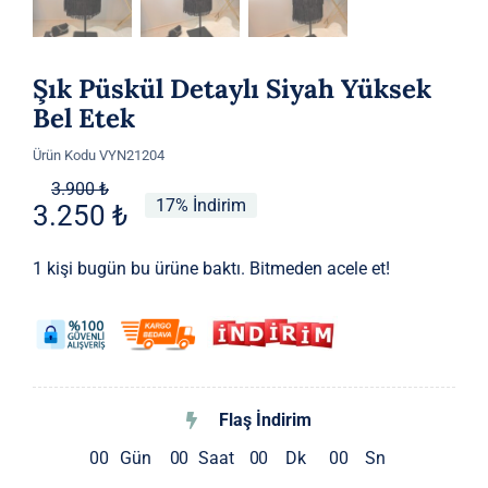
Şık Püskül Detaylı Siyah Yüksek
Bel Etek
Ürün Kodu
VYN21204
Orijinal
Şu
3.900
₺
17% İndirim
3.250
₺
fiyat:
andaki
3.900 ₺.
fiyat:
1 kişi bugün bu ürüne baktı. Bitmeden acele et!
3.250 ₺.
Flaş İndirim
0
0
Gün
0
0
Saat
0
0
Dk
0
0
Sn