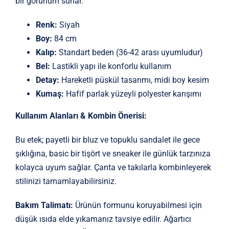
bir görünüm sunar.
Renk:
Siyah
Boy:
84 cm
Kalıp:
Standart beden (36-42 arası uyumludur)
Bel:
Lastikli yapı ile konforlu kullanım
Detay:
Hareketli püskül tasarımı, midi boy kesim
Kumaş:
Hafif parlak yüzeyli polyester karışımı
Kullanım Alanları & Kombin Önerisi:
Bu etek; payetli bir bluz ve topuklu sandalet ile gece
şıklığına, basic bir tişört ve sneaker ile günlük tarzınıza
kolayca uyum sağlar. Çanta ve takılarla kombinleyerek
stilinizi tamamlayabilirsiniz.
Bakım Talimatı:
Ürünün formunu koruyabilmesi için
düşük ısıda elde yıkamanız tavsiye edilir. Ağartıcı