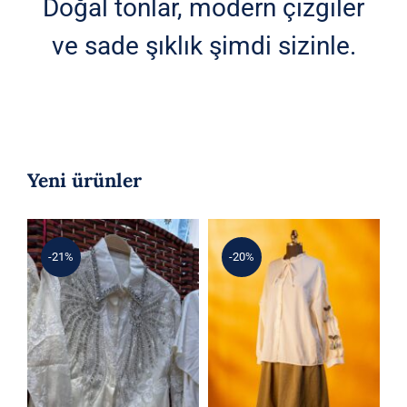
Doğal tonlar, modern çizgiler
ve sade şıklık şimdi sizinle.
Yeni ürünler
-21%
-20%
Kiraz Aplikeli
Gömlek &
Nakışlı Kloş Etek
3D Çiçek Aplikeli
Takım
Kadın Dantel