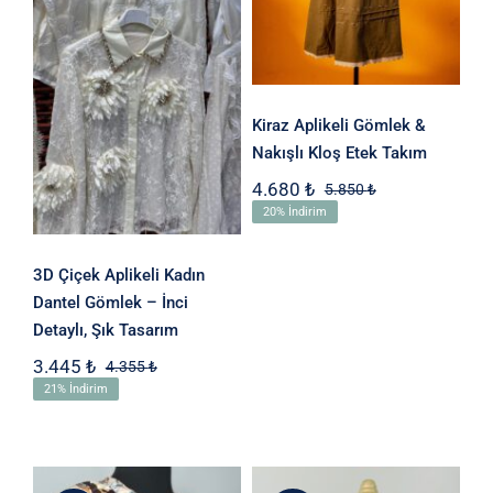
Gömlek – İnci
Detaylı, Şık
Tasarım
Kiraz Aplikeli Gömlek &
Nakışlı Kloş Etek Takım
4.680
₺
5.850
₺
Orijinal
Şu
20% İndirim
fiyat:
andaki
5.850 ₺.
fiyat:
4.680 ₺.
3D Çiçek Aplikeli Kadın
Dantel Gömlek – İnci
Detaylı, Şık Tasarım
3.445
₺
4.355
₺
Orijinal
Şu
21% İndirim
fiyat:
andaki
4.355 ₺.
fiyat:
3.445 ₺.