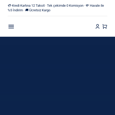
Skip
💳 Kredi Kartına 12 Taksit · Tek çekimde 0 Komisyon · 💸 Havale ile
to
%5 İndirim · 🚚 Ücretsiz Kargo
content
Toggle
Navigation
Anasayfa
Mağaza
Yeni Ürünler
Kategoriler
Blog
İletişim