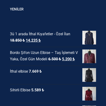
YENİLER
Ürünler
3ü 1 arada İthal Kıyafetler - Özel İlan
Orijinal
Şu
18.850
₺
14.235
₺
fiyat:
andaki
Bordo Şifon Uzun Elbise – Taş İşlemeli V
18.850 ₺.
fiyat:
Orijinal
Şu
Yaka, Özel Gün Modeli
6.500
₺
5.200
₺
14.235 ₺.
fiyat:
andaki
İthal elbise
7.669
₺
6.500 ₺.
fiyat:
5.200 ₺.
Sihirli Elbise
5.589
₺