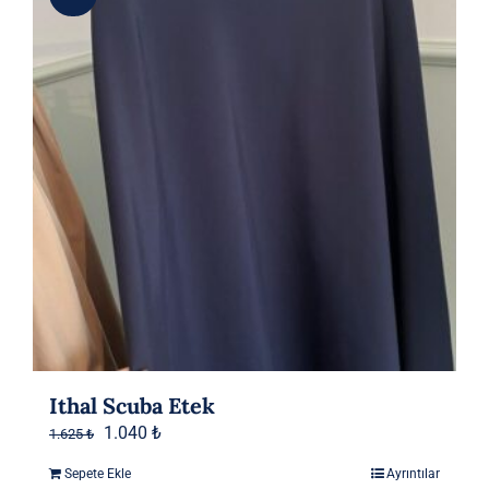
Ithal Scuba Etek
Orijinal
Şu
1.040
₺
1.625
₺
fiyat:
andaki
Sepete Ekle
Ayrıntılar