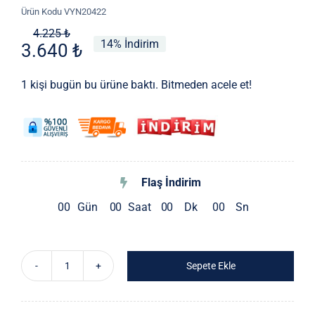
Ürün Kodu
VYN20422
Orijinal
Şu
4.225
₺
14% İndirim
3.640
₺
fiyat:
andaki
4.225 ₺.
fiyat:
1 kişi bugün bu ürüne baktı. Bitmeden acele et!
3.640 ₺.
Flaş İndirim
0
0
Gün
0
0
Saat
0
0
Dk
0
0
Sn
Sepete Ekle
Pliseli
Ithal
Elbise