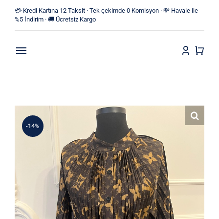
Skip
💳 Kredi Kartına 12 Taksit · Tek çekimde 0 Komisyon · 💸 Havale ile
to
%5 İndirim · 🚚 Ücretsiz Kargo
content
Toggle
Navigation
Anasayfa
Mağaza
-14%
Yeni Ürünler
Kategoriler
Blog
İletişim