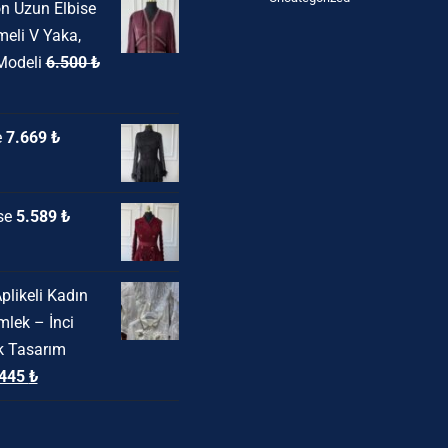
n Uzun Elbise
8.850 ₺.
fiyat:
meli V Yaka,
14.235 ₺.
Modeli
6.500
₺
daki
e
7.669
₺
at:
00 ₺.
se
5.589
₺
plikeli Kadın
lek – İnci
ık Tasarım
ijinal
Şu
.445
₺
yat:
andaki
355 ₺.
fiyat: