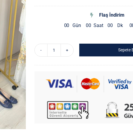
Flaş İndirim
0
0
Gün
0
0
Saat
0
0
Dk
0
Sepete 
Ithal
Pliseli
Elbise
adet