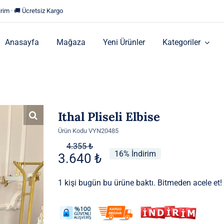
rim · 🚚 Ücretsiz Kargo
Anasayfa
Mağaza
Yeni Ürünler
Kategoriler
Ithal Pliseli Elbise
Ürün Kodu
VYN20485
Orijinal
Şu
4.355
₺
16% İndirim
3.640
₺
fiyat:
andaki
4.355 ₺.
fiyat:
1 kişi bugün bu ürüne baktı. Bitmeden acele et!
3.640 ₺.