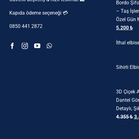
Bordo Şifo
1
– Taş İşle
Kapıda ödeme seçeneği 💳
Özel Gün 
0850 441 2872
Orijinal
Şu
5.200
₺
fiyat:
an
İthal elbis
6.500 ₺.
fiy
5.2
Sihirli Elbi
3D Çiçek A
Dantel Göm
Detaylı, Ş
Or
4.355
₺
3
fi
4.