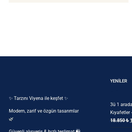
YENİLER
Ürünler
✨ Tarzını Viyena ile keşfet ✨
3ü 1 arada
Modern, zarif ve özgün tasarımlar
Kıyafetler 
🌿
O
18.850
₺
f
Güvenli alışveriş & hızlı teslimat 🛍️