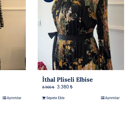
İthal Pliseli Elbise
Orijinal
Şu
3.380
₺
3.900
₺
fiyat:
andaki
Ayrıntılar
Sepete Ekle
Ayrıntılar
3.900 ₺.
fiyat:
3.380 ₺.