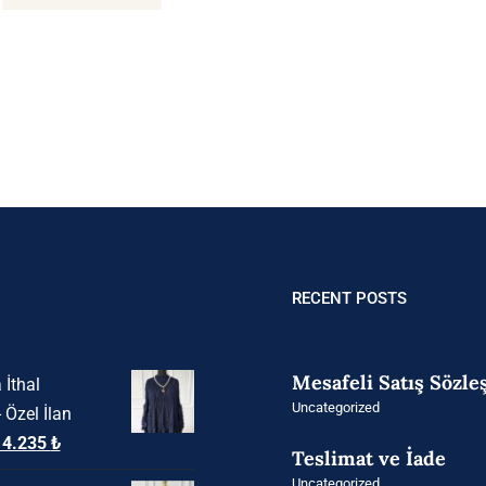
RECENT POSTS
Mesafeli Satış Sözl
 İthal
Uncategorized
- Özel İlan
rijinal
Şu
14.235
₺
Teslimat ve İade
iyat:
andaki
Uncategorized