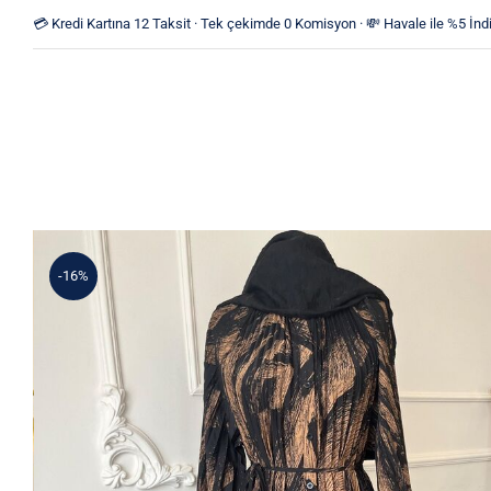
Skip
💳 Kredi Kartına 12 Taksit · Tek çekimde 0 Komisyon · 💸 Havale ile %5 İndi
to
content
-16%