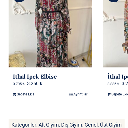
Ithal Ipek Elbise
İthal I
Orijinal
Şu
Ori
3.250
₺
3.
3.705
₺
3.835
₺
fiyat:
andaki
fiy
Sepete Ekle
Ayrıntılar
Sepete Ekl
3.705 ₺.
fiyat:
3.8
3.250 ₺.
Kategoriler:
Alt Giyim
,
Dış Giyim
,
Genel
,
Üst Giyim