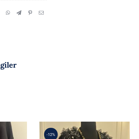
lgiler
-12%