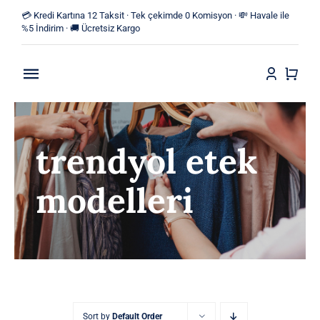
Skip
💳 Kredi Kartına 12 Taksit · Tek çekimde 0 Komisyon · 💸 Havale ile
to
%5 İndirim · 🚚 Ücretsiz Kargo
content
Toggle
Navigation
Anasayfa
trendyol etek
Mağaza
modelleri
Yeni Ürünler
Kategoriler
Blog
İletişim
Sort by
Default Order