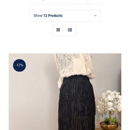
Show
12 Products
-17%
Şık Püskül Detaylı Siyah Yüksek Bel