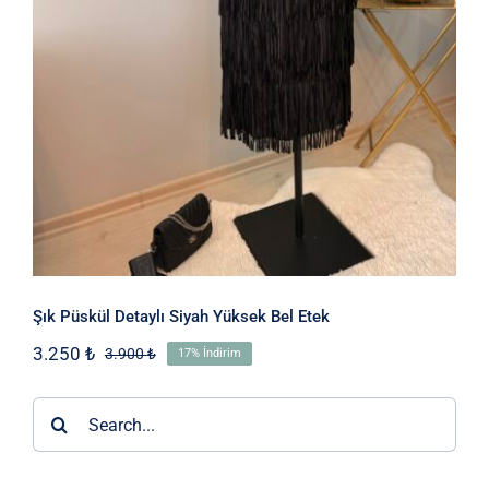
Etek
Şık Püskül Detaylı Siyah Yüksek Bel Etek
3.250
₺
3.900
₺
17% İndirim
Orijinal
Şu
fiyat:
andaki
3.900 ₺.
fiyat:
Ara:
3.250 ₺.