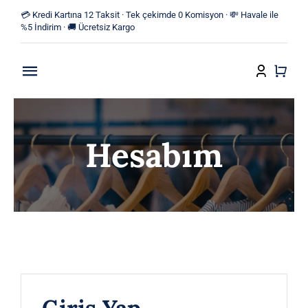
Skip
💳 Kredi Kartına 12 Taksit · Tek çekimde 0 Komisyon · 💸 Havale ile
to
%5 İndirim · 🚚 Ücretsiz Kargo
content
Toggle
Navigation
Anasayfa
Hesabım
Mağaza
Yeni Ürünler
Kategoriler
Blog
Giriş Yap
İletişim