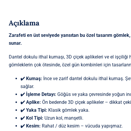
Açıklama
Zarafeti en üst seviyede yansıtan bu özel tasarım gömlek, 
sunar.
Dantel dokulu ithal kumaşı, 3D çiçek aplikeleri ve el işçiliği 
gömleklerin çok ötesinde, özel gün kombinleri için tasarlanm
✔️ Kumaş:
İnce ve zarif dantel dokulu ithal kumaş. Şe
sağlar.
✔️ İşleme Detayı:
Göğüs ve yaka çevresinde yoğun inci 
✔️ Aplike:
Ön bedende 3D çiçek aplikeler – dikkat çeki
✔️ Yaka Tipi:
Klasik gömlek yaka.
✔️ Kol Tipi:
Uzun kol, manşetli.
✔️ Kesim:
Rahat / düz kesim – vücuda yapışmaz.