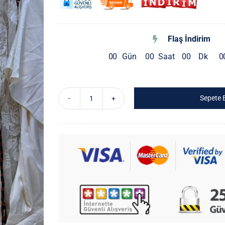
Flaş İndirim
0
0
Gün
0
0
Saat
0
0
Dk
0
Sepete 
3D
Çiçek
Aplikeli
Kadın
Dantel
Gömlek
–
İnci
Detaylı,