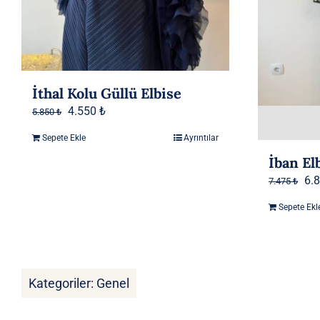
İthal Kolu Güllü Elbise
Orijinal
Şu
4.550
₺
5.850
₺
fiyat:
andaki
Sepete Ekle
Ayrıntılar
5.850 ₺.
fiyat:
İban El
4.550 ₺.
Ori
6.
7.475
₺
fiy
Sepete Ekl
7.4
Kategoriler:
Genel