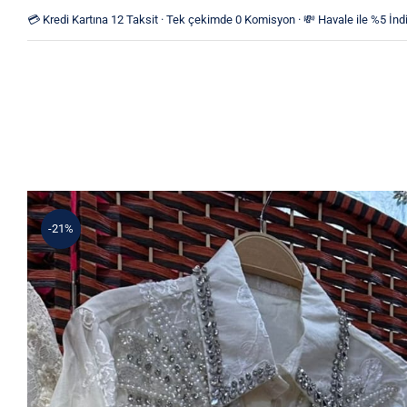
Skip
💳 Kredi Kartına 12 Taksit · Tek çekimde 0 Komisyon · 💸 Havale ile %5 İndi
to
content
-21%