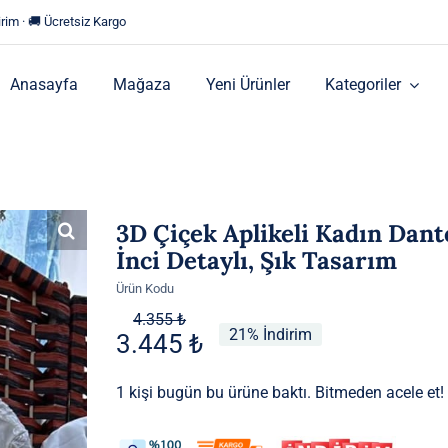
rim · 🚚 Ücretsiz Kargo
Anasayfa
Mağaza
Yeni Ürünler
Kategoriler
3D Çiçek Aplikeli Kadın Dant
İnci Detaylı, Şık Tasarım
Ürün Kodu
Orijinal
Şu
4.355
₺
21% İndirim
3.445
₺
fiyat:
andaki
4.355 ₺.
fiyat:
1 kişi bugün bu ürüne baktı. Bitmeden acele et!
3.445 ₺.