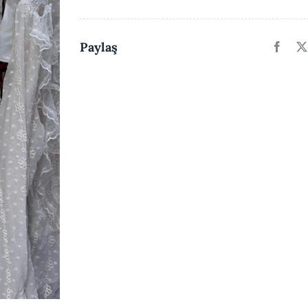
Şık
Tasarım
adet
Paylaş