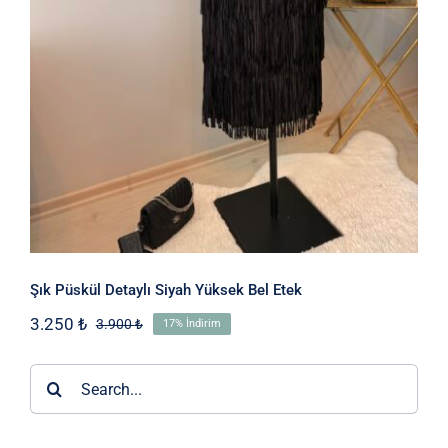
Etek
Şık Püskül Detaylı Siyah Yüksek Bel Etek
3.250
₺
3.900
₺
17% İndirim
Orijinal
Şu
fiyat:
andaki
3.900 ₺.
fiyat:
Ara:
3.250 ₺.