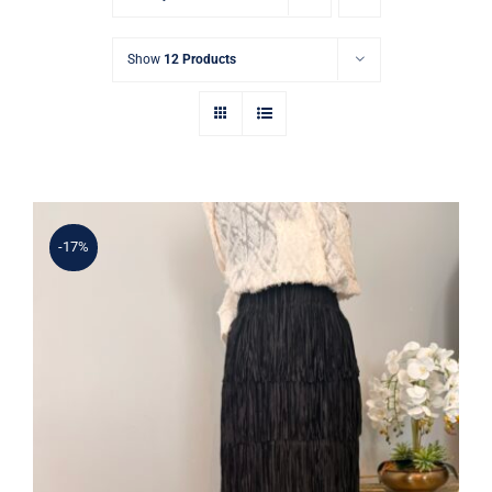
Show
12 Products
-17%
Şık Püskül Detaylı Siyah Yüksek Bel