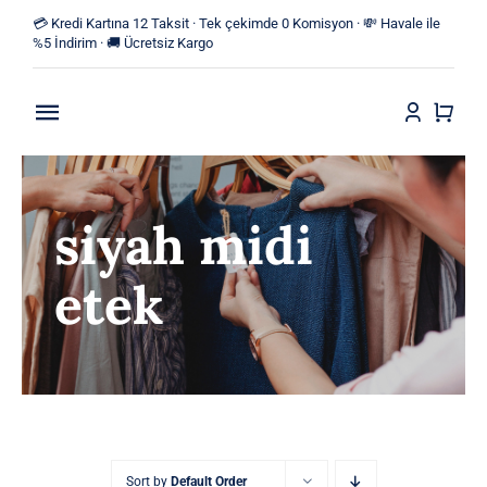
Skip
💳 Kredi Kartına 12 Taksit · Tek çekimde 0 Komisyon · 💸 Havale ile
to
%5 İndirim · 🚚 Ücretsiz Kargo
content
Toggle
Navigation
Anasayfa
siyah midi
Mağaza
etek
Yeni Ürünler
Kategoriler
Blog
İletişim
Sort by
Default Order