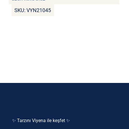
SKU:
VYN21045
✨ Tarzını Viyena ile keşfet ✨