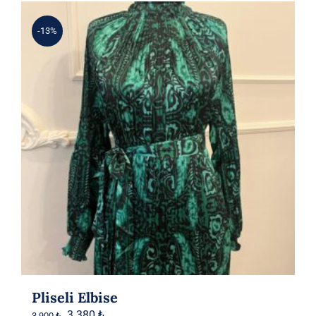
-13%
Pliseli Elbise
Orijinal
Şu
3.380
₺
3.900
₺