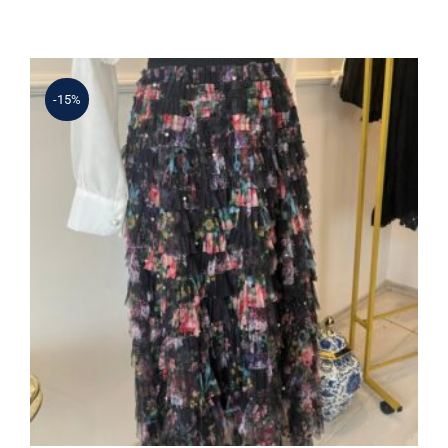
1.950 ₺.
fiyat:
1.430 ₺.
-15%