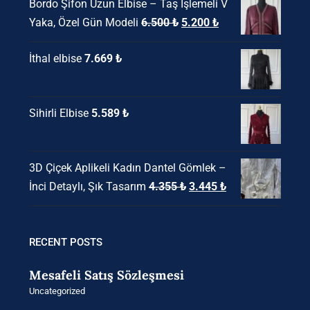
Bordo Şifon Uzun Elbise – Taş İşlemeli V
18.850 ₺.
fiyat:
Orijinal
Şu
Yaka, Özel Gün Modeli
6.500
₺
5.200
₺
14.235 ₺.
fiyat:
andaki
İthal elbise
7.669
₺
6.500 ₺.
fiyat:
5.200 ₺.
Sihirli Elbise
5.589
₺
3D Çiçek Aplikeli Kadın Dantel Gömlek –
Orijinal
Şu
İnci Detaylı, Şık Tasarım
4.355
₺
3.445
₺
fiyat:
andaki
4.355 ₺.
fiyat:
3.445 ₺.
RECENT POSTS
Mesafeli Satış Sözleşmesi
Uncategorized