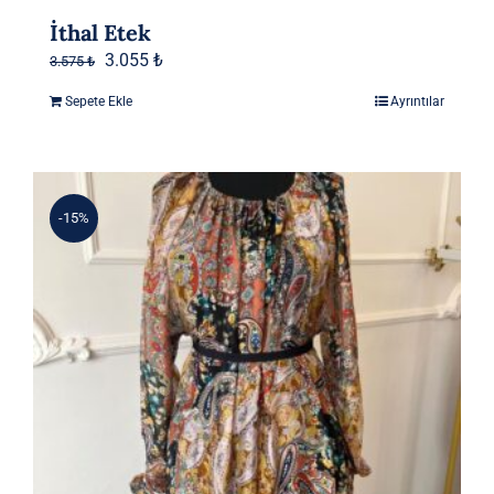
İthal Etek
Orijinal
Şu
3.055
₺
3.575
₺
fiyat:
andaki
Sepete Ekle
Ayrıntılar
3.575 ₺.
fiyat:
3.055 ₺.
-15%