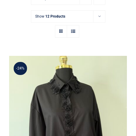
Show
12 Products
-24%
Siyah Gül Aplikeli İthal Gömlek Bluz