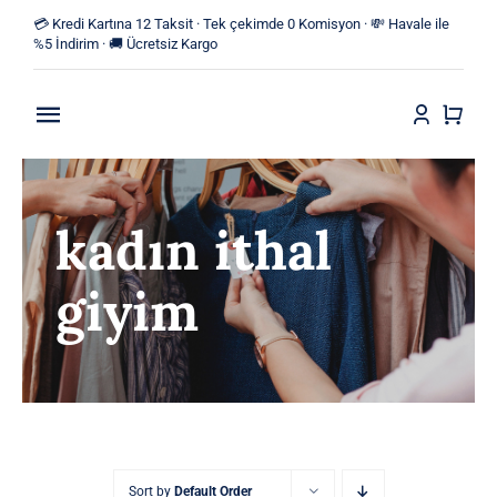
Skip
💳 Kredi Kartına 12 Taksit · Tek çekimde 0 Komisyon · 💸 Havale ile
to
%5 İndirim · 🚚 Ücretsiz Kargo
content
Toggle
Navigation
Anasayfa
kadın ithal
Mağaza
giyim
Yeni Ürünler
Kategoriler
Blog
İletişim
Sort by
Default Order