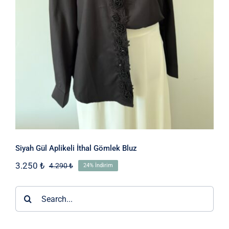
Siyah Gül Aplikeli İthal Gömlek Bluz
3.250
₺
4.290
₺
24% İndirim
Orijinal
Şu
fiyat:
andaki
4.290 ₺.
fiyat:
Ara:
3.250 ₺.