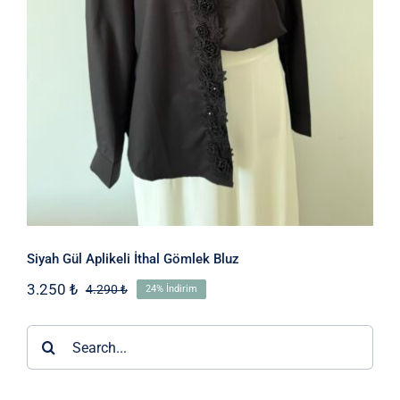
Siyah Gül Aplikeli İthal Gömlek Bluz
3.250
₺
4.290
₺
24% İndirim
Orijinal
Şu
fiyat:
andaki
4.290 ₺.
fiyat:
Ara:
3.250 ₺.