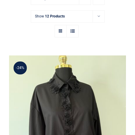
Show
12 Products
-24%
Siyah Gül Aplikeli İthal Gömlek Bluz