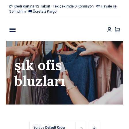
Skip
💳 Kredi Kartına 12 Taksit · Tek çekimde 0 Komisyon · 💸 Havale ile
to
%5 İndirim · 🚚 Ücretsiz Kargo
content
Toggle
Navigation
Anasayfa
şık ofis
Mağaza
bluzları
Yeni Ürünler
Kategoriler
Blog
İletişim
Sort by
Default Order