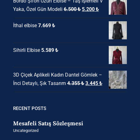
Bordo Şifon Uzun Elbise – Taş İşlemeli V
18.850 ₺.
fiyat:
Orijinal
Şu
Yaka, Özel Gün Modeli
6.500
₺
5.200
₺
14.235 ₺.
fiyat:
andaki
İthal elbise
7.669
₺
6.500 ₺.
fiyat:
5.200 ₺.
Sihirli Elbise
5.589
₺
3D Çiçek Aplikeli Kadın Dantel Gömlek –
Orijinal
Şu
İnci Detaylı, Şık Tasarım
4.355
₺
3.445
₺
fiyat:
andaki
4.355 ₺.
fiyat:
3.445 ₺.
RECENT POSTS
Mesafeli Satış Sözleşmesi
Uncategorized