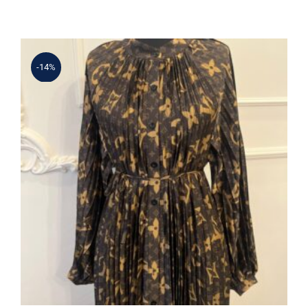
3.380 ₺.
fiyat:
2.925 ₺.
-14%