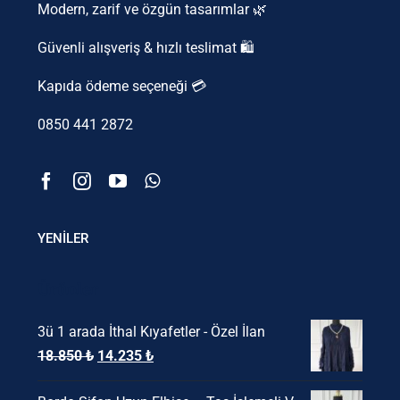
Modern, zarif ve özgün tasarımlar 🌿
Güvenli alışveriş & hızlı teslimat 🛍️
Kapıda ödeme seçeneği 💳
0850 441 2872
YENİLER
Ürünler
3ü 1 arada İthal Kıyafetler - Özel İlan
Orijinal
Şu
18.850
₺
14.235
₺
fiyat:
andaki