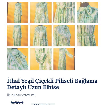
İthal Yeşil Çiçekli Piliseli Bağlama
Detaylı Uzun Elbise
Ürün Kodu
VYN21120
Orijinal
Şu
5.720
₺