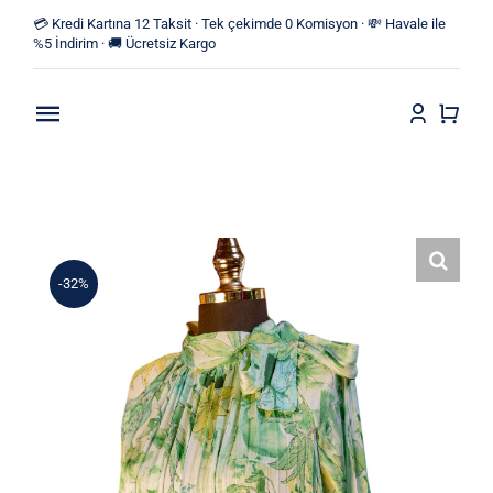
Skip
💳 Kredi Kartına 12 Taksit · Tek çekimde 0 Komisyon · 💸 Havale ile
to
%5 İndirim · 🚚 Ücretsiz Kargo
content
Toggle
Navigation
Anasayfa
Mağaza
-32%
Yeni Ürünler
Kategoriler
Blog
İletişim