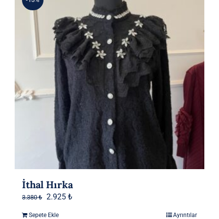
İthal Hırka
Orijinal
Şu
2.925
₺
3.380
₺
fiyat:
andaki
Sepete Ekle
Ayrıntılar