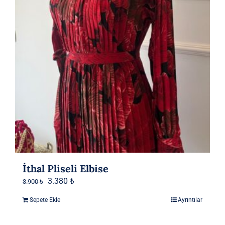
İthal Pliseli Elbise
Orijinal
Şu
3.380
₺
3.900
₺
fiyat:
andaki
Sepete Ekle
Ayrıntılar
3.900 ₺.
fiyat:
3.380 ₺.