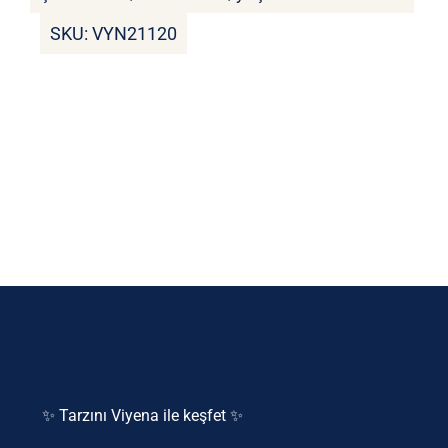
SKU:
VYN21120
✨ Tarzını Viyena ile keşfet ✨