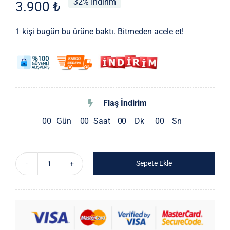
32% İndirim
3.900
₺
fiyat:
andaki
5.720 ₺.
fiyat:
1 kişi bugün bu ürüne baktı. Bitmeden acele et!
3.900 ₺.
Flaş İndirim
0
0
Gün
0
0
Saat
0
0
Dk
0
0
Sn
Sepete Ekle
İthal
Yeşil
Çiçekli
Piliseli
Bağlama