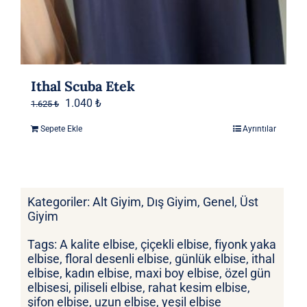
Ithal Scuba Etek
Orijinal
Şu
1.040
₺
1.625
₺
fiyat:
andaki
Sepete Ekle
Ayrıntılar
1.625 ₺.
fiyat:
1.040 ₺.
Kategoriler:
Alt Giyim
,
Dış Giyim
,
Genel
,
Üst
Giyim
Tags:
A kalite elbise
,
çiçekli elbise
,
fiyonk yaka
elbise
,
floral desenli elbise
,
günlük elbise
,
ithal
elbise
,
kadın elbise
,
maxi boy elbise
,
özel gün
elbisesi
,
piliseli elbise
,
rahat kesim elbise
,
şifon elbise
,
uzun elbise
,
yeşil elbise