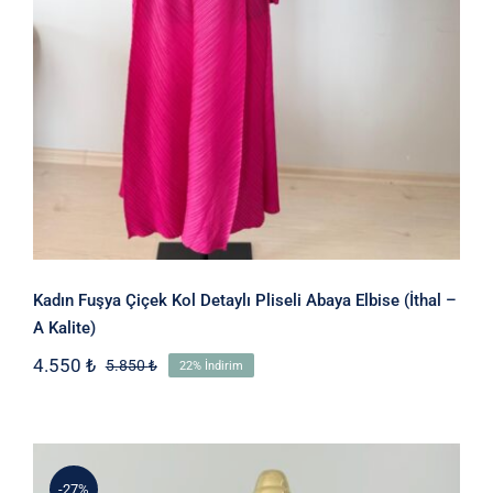
Kadın Fuşya Çiçek Kol Detaylı Pliseli Abaya Elbise (İthal –
A Kalite)
4.550
₺
5.850
₺
22% İndirim
Orijinal
Şu
fiyat:
andaki
5.850 ₺.
fiyat:
4.550 ₺.
-27%