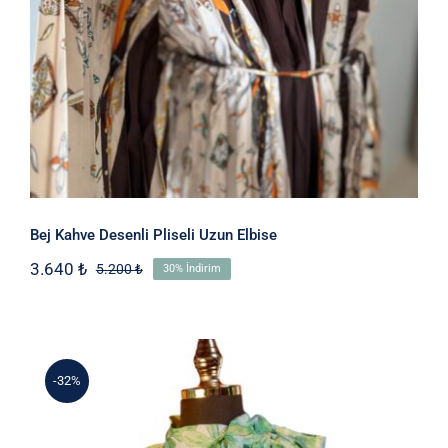
Bej Kahve Desenli Pliseli Uzun Elbise
3.640
₺
5.200
₺
30% İndirim
Orijinal
Şu
fiyat:
andaki
5.200 ₺.
fiyat:
3.640 ₺.
-32%