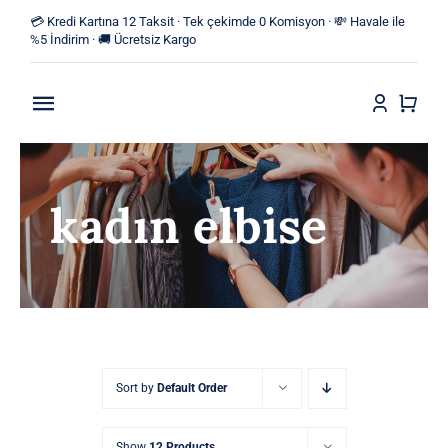
Skip
💳 Kredi Kartına 12 Taksit · Tek çekimde 0 Komisyon · 💸 Havale ile
to
%5 İndirim · 🚚 Ücretsiz Kargo
content
Toggle
Navigation
Anasayfa
kadın elbise
Mağaza
Yeni Ürünler
Kategoriler
Blog
Sort by
Default Order
İletişim
Show
12 Products