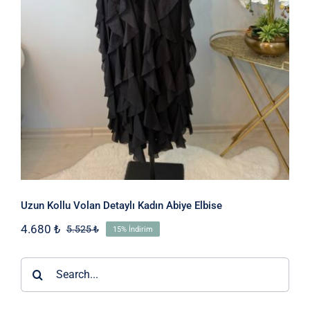
Elbise
Uzun Kollu Volan Detaylı Kadın Abiye Elbise
4.680
₺
5.525
₺
15% İndirim
Orijinal
Şu
fiyat:
andaki
5.525 ₺.
fiyat:
Ara:
4.680 ₺.