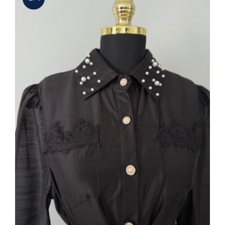
Siyah İnci Detaylı Gömlek Yaka Şık
Kadın Elbise – A Kalite İthal