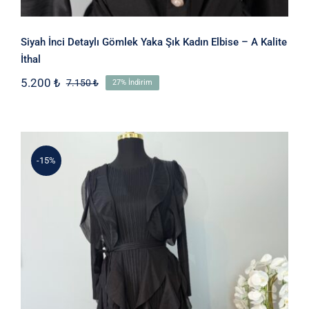
Siyah İnci Detaylı Gömlek Yaka Şık Kadın Elbise – A Kalite
İthal
5.200
₺
7.150
₺
27% İndirim
Orijinal
Şu
fiyat:
andaki
7.150 ₺.
fiyat:
5.200 ₺.
-15%
Uzun Kollu Volan Detaylı Kadın Abiye