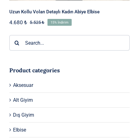
Uzun Kollu Volan Detaylı Kadın Abiye Elbise
4.680
₺
5.525
₺
15% İndirim
Orijinal
Şu
fiyat:
andaki
5.525 ₺.
fiyat:
Ara:
4.680 ₺.
Product categories
Aksesuar
Alt Giyim
Dış Giyim
Elbise