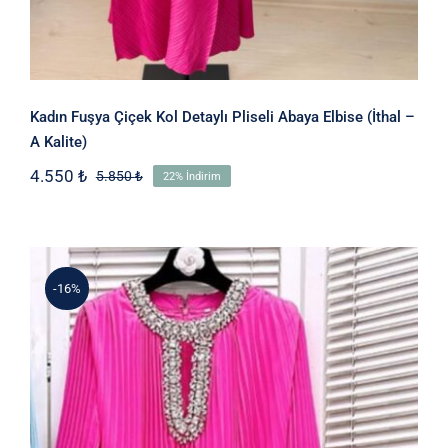
Kadın Fuşya Çiçek Kol Detaylı Pliseli Abaya Elbise (İthal –
A Kalite)
4.550
₺
5.850
₺
22% İndirim
Orijinal
Şu
fiyat:
andaki
5.850 ₺.
fiyat:
4.550 ₺.
-16%