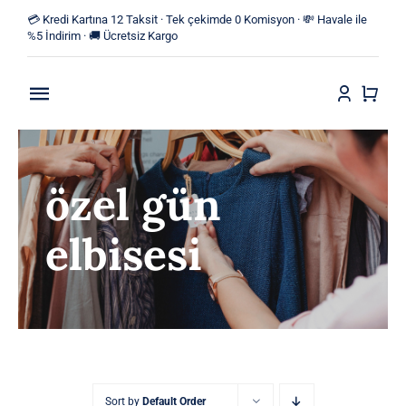
Skip
💳 Kredi Kartına 12 Taksit · Tek çekimde 0 Komisyon · 💸 Havale ile
to
%5 İndirim · 🚚 Ücretsiz Kargo
content
Toggle
Navigation
Anasayfa
özel gün
Mağaza
elbisesi
Yeni Ürünler
Kategoriler
Blog
İletişim
Sort by
Default Order