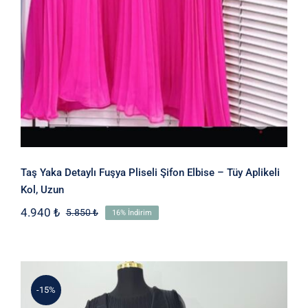
Taş Yaka Detaylı Fuşya Pliseli Şifon Elbise – Tüy Aplikeli
Kol, Uzun
4.940
₺
5.850
₺
16% İndirim
Orijinal
Şu
fiyat:
andaki
5.850 ₺.
fiyat:
4.940 ₺.
-15%