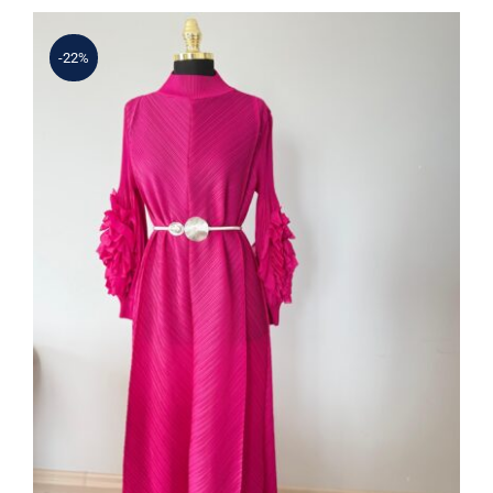
3.900 ₺.
-22%
Kadın Fuşya Çiçek Kol Detaylı Pliseli
Abaya Elbise (İthal – A Kalite)