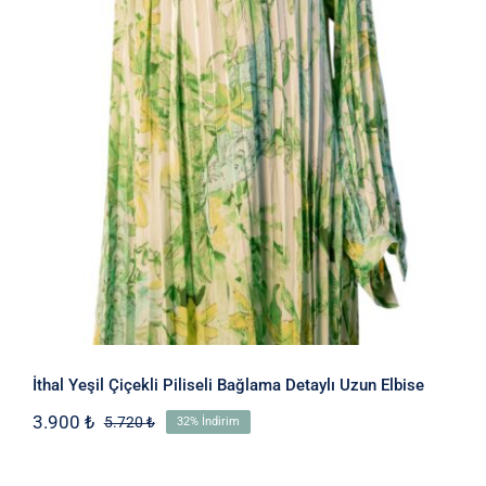
İthal Yeşil Çiçekli Piliseli Bağlama
Detaylı Uzun Elbise
İthal Yeşil Çiçekli Piliseli Bağlama Detaylı Uzun Elbise
3.900
₺
5.720
₺
32% İndirim
Orijinal
Şu
fiyat:
andaki
5.720 ₺.
fiyat: