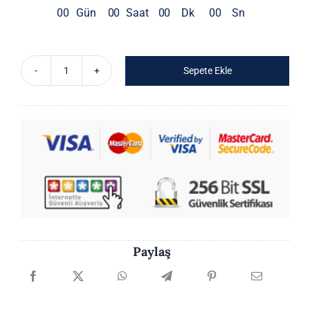
0
0
Gün
0
0
Saat
0
0
Dk
0
0
Sn
Sepete Ekle
Pliseli
Etek
adet
Paylaş