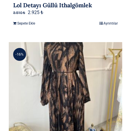
Lol Detayı Güllü Ithalgömlek
Orijinal
Şu
2.925
₺
3.510
₺
fiyat:
andaki
Sepete Ekle
Ayrıntılar
3.510 ₺.
fiyat:
2.925 ₺.
-16%