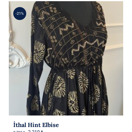
-21%
İthal Hint Elbise
Orijinal
Şu