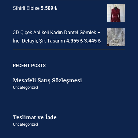
Sihirli Elbise
5.589
₺
3D Çiçek Aplikeli Kadın Dantel Gömlek –
Orijinal
Şu
İnci Detaylı, Şık Tasarım
4.355
₺
3.445
₺
fiyat:
andaki
4.355 ₺.
fiyat:
3.445 ₺.
RECENT POSTS
Mesafeli Satış Sözleşmesi
Uncategorized
Teslimat ve İade
Uncategorized