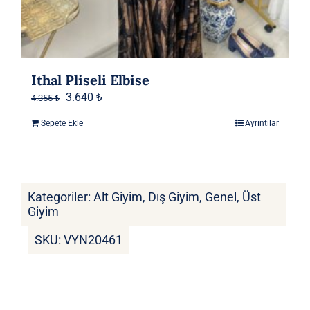
Ithal Pliseli Elbise
Orijinal
Şu
3.640
₺
4.355
₺
fiyat:
andaki
Sepete Ekle
Ayrıntılar
4.355 ₺.
fiyat:
3.640 ₺.
Kategoriler:
Alt Giyim
,
Dış Giyim
,
Genel
,
Üst
Giyim
SKU:
VYN20461