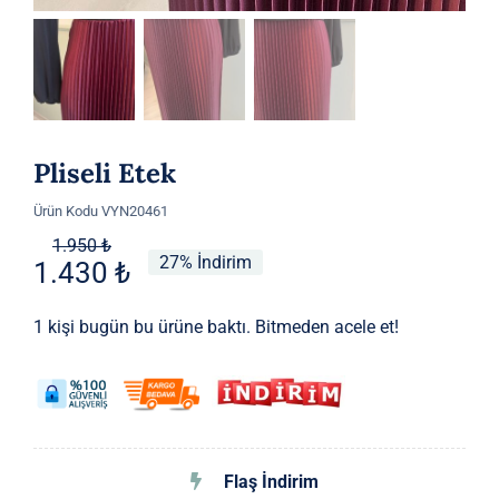
Pliseli Etek
Ürün Kodu
VYN20461
Orijinal
Şu
1.950
₺
27% İndirim
1.430
₺
fiyat:
andaki
1.950 ₺.
fiyat:
1 kişi bugün bu ürüne baktı. Bitmeden acele et!
1.430 ₺.
Flaş İndirim