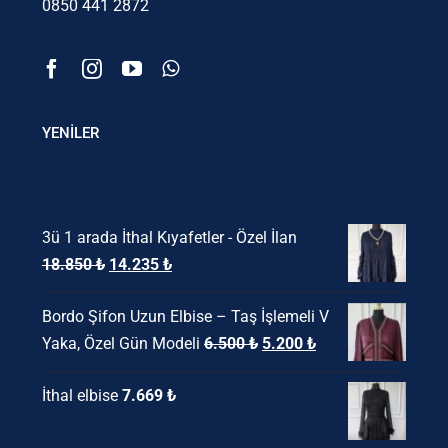
0850 441 2872
YENİLER
Ürünler
3ü 1 arada İthal Kıyafetler - Özel İlan
Orijinal
Şu
18.850
₺
14.235
₺
fiyat:
andaki
Bordo Şifon Uzun Elbise – Taş İşlemeli V
18.850 ₺.
fiyat:
Orijinal
Şu
Yaka, Özel Gün Modeli
6.500
₺
5.200
₺
14.235 ₺.
fiyat:
andaki
İthal elbise
7.669
₺
6.500 ₺.
fiyat:
5.200 ₺.