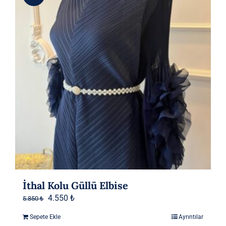
İthal Kolu Güllü Elbise
Orijinal
Şu
4.550
₺
5.850
₺
fiyat:
andaki
Sepete Ekle
Ayrıntılar
5.850 ₺.
fiyat: