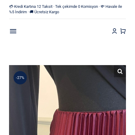
Skip
💳 Kredi Kartına 12 Taksit · Tek çekimde 0 Komisyon · 💸 Havale ile
to
%5 İndirim · 🚚 Ücretsiz Kargo
content
Toggle
Navigation
Anasayfa
Mağaza
-27%
Yeni Ürünler
Kategoriler
Blog
İletişim