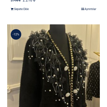
2.210
₺
2.795
₺
fiyat:
andaki
Sepete Ekle
Ayrıntılar
2.795 ₺.
fiyat:
2.210 ₺.
-12%