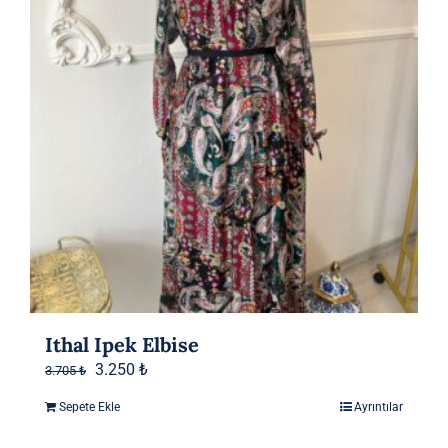
Ithal Ipek Elbise
Orijinal
Şu
3.250
₺
3.705
₺
fiyat:
andaki
Sepete Ekle
Ayrıntılar
3.705 ₺.
fiyat: