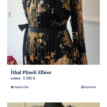
İthal Pliseli Elbise
Orijinal
Şu
3.380
₺
3.900
₺
fiyat:
andaki
Sepete Ekle
Ayrıntılar
3.900 ₺.
fiyat:
3.380 ₺.