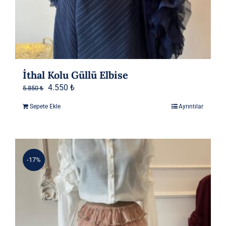
İthal Kolu Güllü Elbise
Orijinal
Şu
4.550
₺
5.850
₺
fiyat:
andaki
Sepete Ekle
Ayrıntılar
5.850 ₺.
fiyat:
4.550 ₺.
-17%