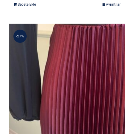
fiyat:
andaki
Sepete Ekle
Ayrıntılar
4.290 ₺.
fiyat:
3.575 ₺.
-27%