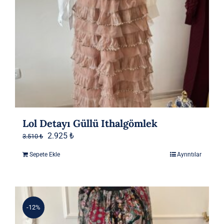
Lol Detayı Güllü Ithalgömlek
Orijinal
Şu
2.925
₺
3.510
₺
fiyat:
andaki
Sepete Ekle
Ayrıntılar
3.510 ₺.
fiyat:
2.925 ₺.
-12%