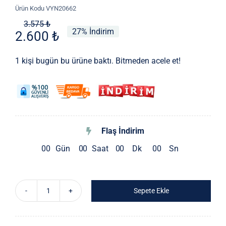
Ürün Kodu
VYN20662
Orijinal
Şu
3.575
₺
27% İndirim
2.600
₺
fiyat:
andaki
3.575 ₺.
fiyat:
1 kişi bugün bu ürüne baktı. Bitmeden acele et!
2.600 ₺.
Flaş İndirim
0
0
Gün
0
0
Saat
0
0
Dk
0
0
Sn
Sepete Ekle
Ithal
Hint
Takim