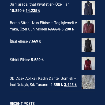
3ü 1 arada İthal Kıyafetler - Özel İlan
Orijinal
Şu
18.850
₺
14.235
₺
fiyat:
andaki
Bordo Şifon Uzun Elbise – Taş İşlemeli V
18.850 ₺.
fiyat:
Orijinal
Şu
Yaka, Özel Gün Modeli
6.500
₺
5.200
₺
14.235 ₺.
fiyat:
andaki
İthal elbise
7.669
₺
6.500 ₺.
fiyat:
5.200 ₺.
Sihirli Elbise
5.589
₺
3D Çiçek Aplikeli Kadın Dantel Gömlek –
Orijinal
Şu
İnci Detaylı, Şık Tasarım
4.355
₺
3.445
₺
fiyat:
andaki
4.355 ₺.
fiyat:
3.445 ₺.
RECENT POSTS