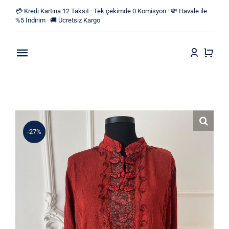
Skip
💳 Kredi Kartına 12 Taksit · Tek çekimde 0 Komisyon · 💸 Havale ile
to
%5 İndirim · 🚚 Ücretsiz Kargo
content
Toggle
Navigation
Anasayfa
Mağaza
-27%
Yeni Ürünler
Kategoriler
Blog
İletişim