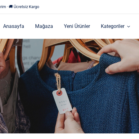
rim · 🚚 Ücretsiz Kargo
Anasayfa
Mağaza
Yeni Ürünler
Kategoriler