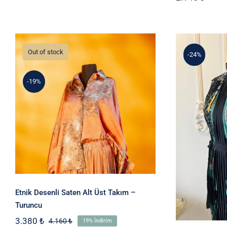
Out of stock
-24%
-19%
Etnik Desenli Saten Alt
Üst Takım – Turuncu
F
Etnik Desenli Saten Alt Üst Takım –
Turuncu
3.380
₺
4.160
₺
19% İndirim
Orijinal
Şu