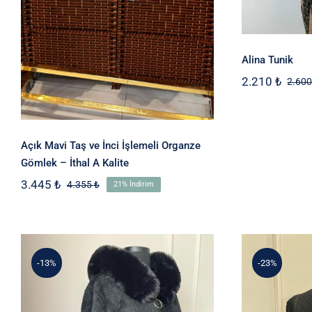
Alina Tunik
2.210
₺
2.60
Açık Mavi Taş ve İnci İşlemeli Organze
Gömlek – İthal A Kalite
3.445
₺
4.355
₺
21% İndirim
Orijinal
Şu
fiyat:
andaki
4.355 ₺.
fiyat:
3.445 ₺.
-13%
-23%