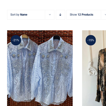
Sort by
Name
Show
12 Products
-21%
-15%
A
Açık Mavi Taş ve İnci
İşlemeli Organze Gömlek
– İthal A Kalite