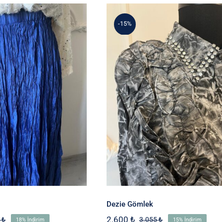
1.950 ₺.
-15%
rümcuk Etek
Dezie Gömlek
Dezie Gömlek
2.600
₺
0
₺
3.055
₺
18% İndirim
15% İndirim