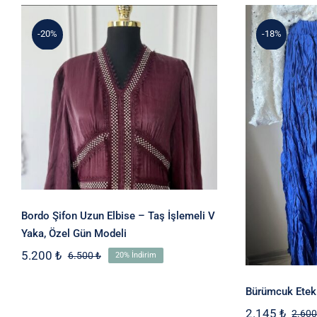
3.640 ₺.
-20%
-18%
Bordo Şifon Uzun Elbise –
Taş İşlemeli V Yaka, Özel
Gün Modeli
Bü
Bordo Şifon Uzun Elbise – Taş İşlemeli V
Yaka, Özel Gün Modeli
5.200
₺
6.500
₺
20% İndirim
Orijinal
Şu
fiyat:
andaki
6.500 ₺.
fiyat:
Bürümcuk Etek
5.200 ₺.
2.145
₺
2.60