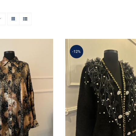
-12%
lina Tunik
Angora Hırka