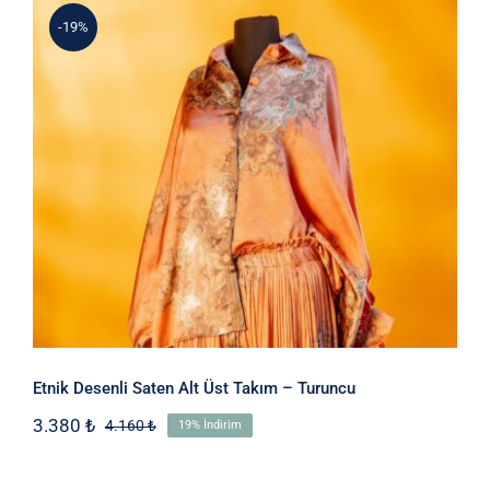
-19%
Etnik Desenli Saten Alt Üst Takım –
Turuncu
Etnik Desenli Saten Alt Üst Takım – Turuncu
3.380
₺
4.160
₺
19% İndirim
Orijinal
Şu
fiyat:
andaki
4.160 ₺.
fiyat: