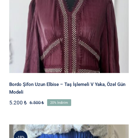
Bordo Şifon Uzun Elbise – Taş
İşlemeli V Yaka, Özel Gün Modeli
Bordo Şifon Uzun Elbise – Taş İşlemeli V Yaka, Özel Gün
Modeli
5.200
₺
6.500
₺
20% İndirim
Orijinal
Şu
fiyat:
andaki
6.500 ₺.
fiyat:
5.200 ₺.
-18%