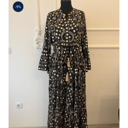
-9%
İban Elbise