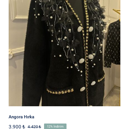
Angora Hırka
Angora Hırka
3.900
₺
4.420
₺
12% İndirim