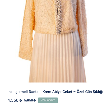
İnci İşlemeli Dantelli Krem Abiye
Ceket – Özel Gün Şıklığı
İnci İşlemeli Dantelli Krem Abiye Ceket – Özel Gün Şıklığı
4.550
₺
5.850
₺
22% İndirim
Orijinal
Şu
fiyat:
andaki