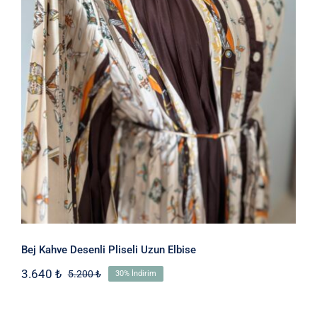
Bej Kahve Desenli Pliseli Uzun Elbise
Bej Kahve Desenli Pliseli Uzun Elbise
3.640
₺
5.200
₺
30% İndirim
Orijinal
Şu
fiyat:
andaki
5.200 ₺.
fiyat: