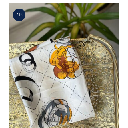
3.640 ₺.
-21%
Beyaz Çiçek Desenli Şal