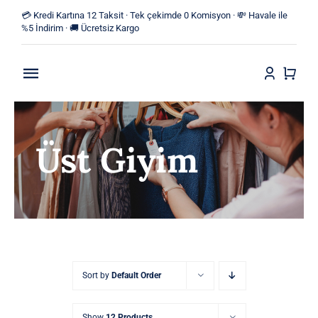
Skip
💳 Kredi Kartına 12 Taksit · Tek çekimde 0 Komisyon · 💸 Havale ile
to
%5 İndirim · 🚚 Ücretsiz Kargo
content
Toggle
Navigation
Anasayfa
Üst Giyim
Mağaza
Yeni Ürünler
Kategoriler
Blog
Sort by
Default Order
İletişim
Show
12 Products