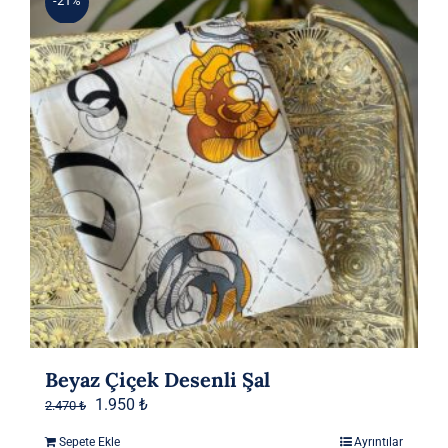
-21%
Beyaz Çiçek Desenli Şal
Orijinal
Şu
1.950
₺
2.470
₺
fiyat:
andaki
Sepete Ekle
Ayrıntılar