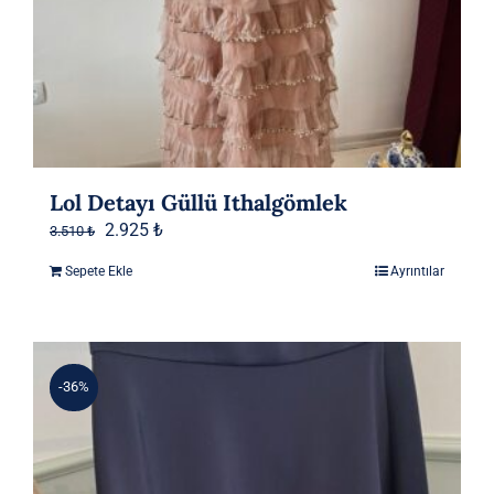
Lol Detayı Güllü Ithalgömlek
Orijinal
Şu
2.925
₺
3.510
₺
fiyat:
andaki
Sepete Ekle
Ayrıntılar
3.510 ₺.
fiyat:
2.925 ₺.
-36%