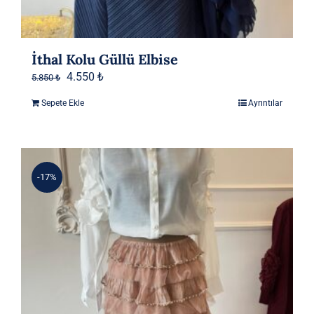
İthal Kolu Güllü Elbise
Orijinal
Şu
4.550
₺
5.850
₺
fiyat:
andaki
Sepete Ekle
Ayrıntılar
5.850 ₺.
fiyat:
4.550 ₺.
-17%