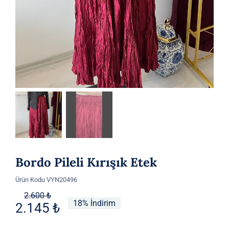
Bordo Pileli Kırışık Etek
Ürün Kodu
VYN20496
Orijinal
Şu
2.600
₺
18% İndirim
2.145
₺
fiyat:
andaki
2.600 ₺.
fiyat: