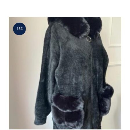
2.470 ₺.
fiyat:
1.950 ₺.
-13%