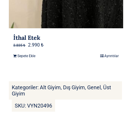
İthal Etek
Orijinal
Şu
2.990
₺
3.835
₺
fiyat:
andaki
Sepete Ekle
Ayrıntılar
3.835 ₺.
fiyat:
2.990 ₺.
Kategoriler:
Alt Giyim
,
Dış Giyim
,
Genel
,
Üst
Giyim
SKU:
VYN20496