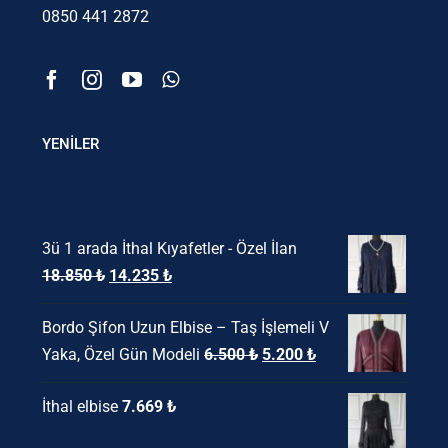
0850 441 2872
YENİLER
Ürünler
3ü 1 arada İthal Kıyafetler - Özel İlan
Orijinal
Şu
18.850
₺
14.235
₺
fiyat:
andaki
Bordo Şifon Uzun Elbise – Taş İşlemeli V
18.850 ₺.
fiyat:
Orijinal
Şu
Yaka, Özel Gün Modeli
6.500
₺
5.200
₺
14.235 ₺.
fiyat:
andaki
İthal elbise
7.669
₺
6.500 ₺.
fiyat:
5.200 ₺.