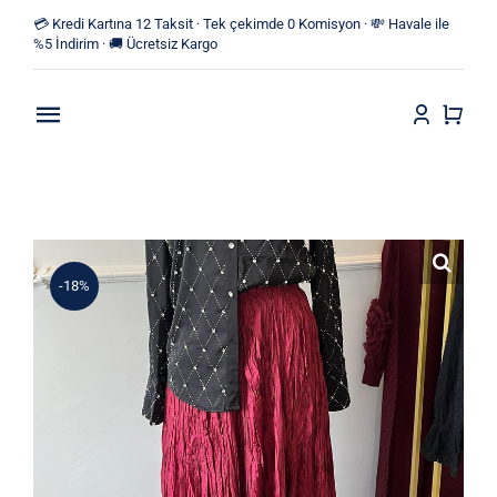
Skip
💳 Kredi Kartına 12 Taksit · Tek çekimde 0 Komisyon · 💸 Havale ile
to
%5 İndirim · 🚚 Ücretsiz Kargo
content
Toggle
Navigation
Anasayfa
Mağaza
-18%
Yeni Ürünler
Kategoriler
Blog
İletişim