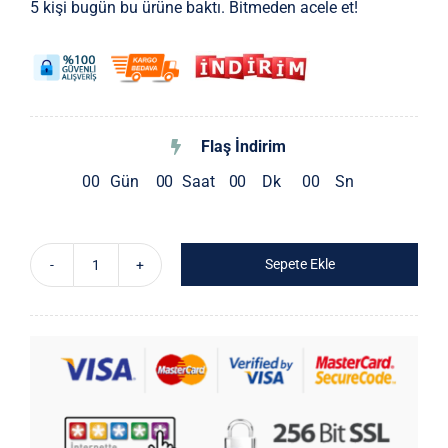
5 kişi bugün bu ürüne baktı. Bitmeden acele et!
2.145 ₺.
Flaş İndirim
0
0
Gün
0
0
Saat
0
0
Dk
0
0
Sn
Sepete Ekle
Bordo
Pileli
Kırışık
Etek
adet