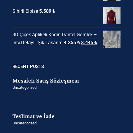
Sihirli Elbise
5.589
₺
3D Çiçek Aplikeli Kadın Dantel Gömlek –
Orijinal
Şu
İnci Detaylı, Şık Tasarım
4.355
₺
3.445
₺
fiyat:
andaki
4.355 ₺.
fiyat:
3.445 ₺.
RECENT POSTS
Mesafeli Satış Sözleşmesi
Uncategorized
Teslimat ve İade
Uncategorized