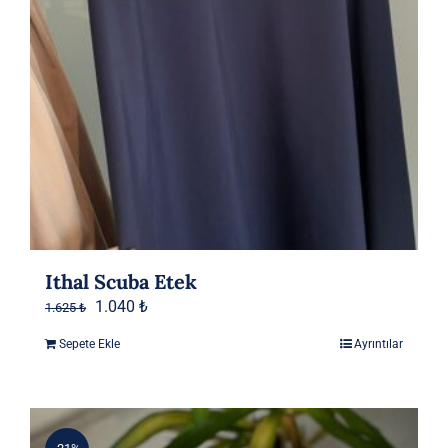
Ithal Scuba Etek
Orijinal
Şu
1.040
₺
1.625
₺
fiyat:
andaki
Sepete Ekle
Ayrıntılar
1.625 ₺.
fiyat:
1.040 ₺.