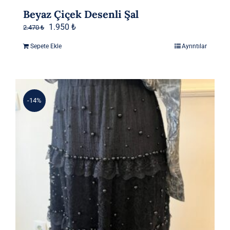
Beyaz Çiçek Desenli Şal
Orijinal
Şu
1.950
₺
2.470
₺
fiyat:
andaki
Sepete Ekle
Ayrıntılar
2.470 ₺.
fiyat:
1.950 ₺.
-14%