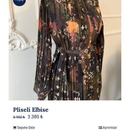
Pliseli Elbise
Orijinal
Şu
3.380
₺
3.900
₺
fiyat:
andaki
Sepete Ekle
Ayrıntılar