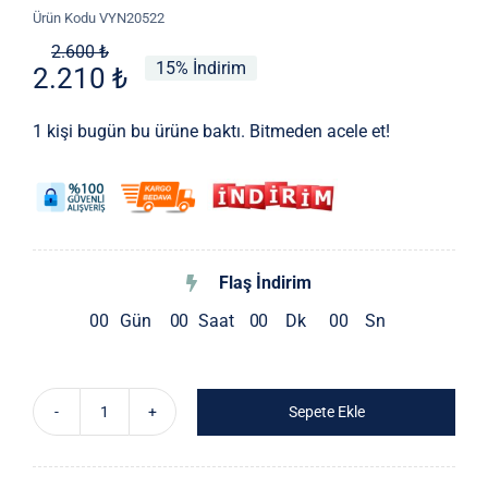
Ürün Kodu
VYN20522
Orijinal
Şu
2.600
₺
15% İndirim
2.210
₺
fiyat:
andaki
2.600 ₺.
fiyat:
1 kişi bugün bu ürüne baktı. Bitmeden acele et!
2.210 ₺.
Flaş İndirim
0
0
Gün
0
0
Saat
0
0
Dk
0
0
Sn
Sepete Ekle
Alina
Tunik
adet