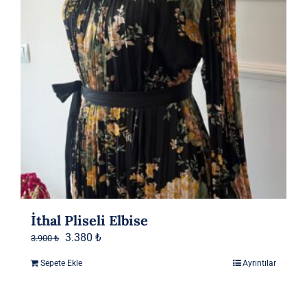
İthal Pliseli Elbise
Orijinal
Şu
3.380
₺
3.900
₺
fiyat:
andaki
Sepete Ekle
Ayrıntılar
3.900 ₺.
fiyat:
3.380 ₺.