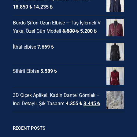
Orijinal
Şu
18.850
₺
14.235
₺
fiyat:
andaki
Bordo Şifon Uzun Elbise – Taş İşlemeli V
18.850 ₺.
fiyat:
Orijinal
Şu
Yaka, Özel Gün Modeli
6.500
₺
5.200
₺
14.235 ₺.
fiyat:
andaki
İthal elbise
7.669
₺
6.500 ₺.
fiyat:
5.200 ₺.
Sihirli Elbise
5.589
₺
3D Çiçek Aplikeli Kadın Dantel Gömlek –
Orijinal
Şu
İnci Detaylı, Şık Tasarım
4.355
₺
3.445
₺
fiyat:
andaki
4.355 ₺.
fiyat:
3.445 ₺.
RECENT POSTS