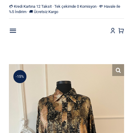
Skip
💳 Kredi Kartına 12 Taksit · Tek çekimde 0 Komisyon · 💸 Havale ile
to
%5 İndirim · 🚚 Ücretsiz Kargo
content
Toggle
Navigation
Anasayfa
Mağaza
-15%
Yeni Ürünler
Kategoriler
Blog
İletişim