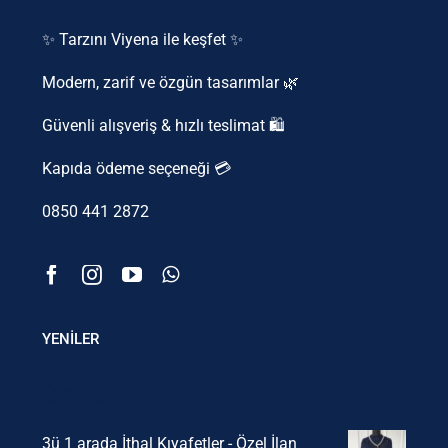
✨ Tarzını Viyena ile keşfet ✨
Modern, zarif ve özgün tasarımlar 🌿
Güvenli alışveriş & hızlı teslimat 🛍️
Kapıda ödeme seçeneği 💳
0850 441 2872
YENİLER
Ürünler
3ü 1 arada İthal Kıyafetler - Özel İlan