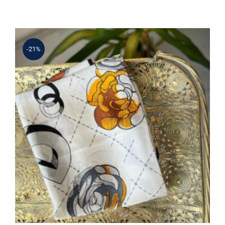
3.900 ₺.
fiyat:
3.380 ₺.
-21%