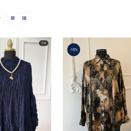
-15%
da İthal Kıyafetler
Alina Tunik
 Özel İlan