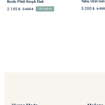
Yaka, Özel Gün
Bordo Pileli Kırışık Etek
5.200
₺
2.145
₺
6.50
2.600
₺
18% İndirim
Orijinal
Şu
fiyat:
andaki
2.600 ₺.
fiyat:
2.145 ₺.