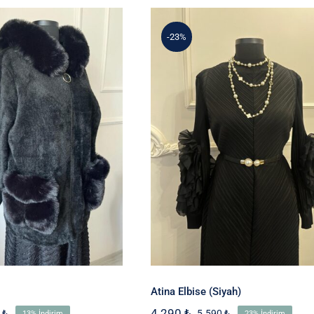
-23%
gora Hırka
Atina Elbise (Siyah)
Atina Elbise (Siyah)
4.290
₺
5
₺
5.590
₺
13% İndirim
23% İndirim