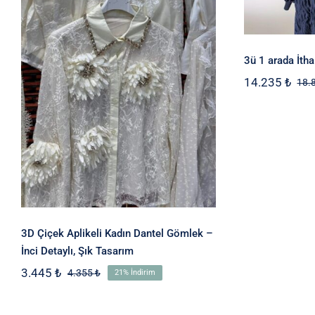
Detaylı, Şık Tasarım
3ü 1 arada İtha
14.235
₺
18.
3D Çiçek Aplikeli Kadın Dantel Gömlek –
İnci Detaylı, Şık Tasarım
3.445
₺
4.355
₺
21% İndirim
Orijinal
Şu
fiyat:
andaki
4.355 ₺.
fiyat: