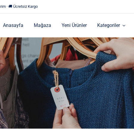
rim · 🚚 Ücretsiz Kargo
Anasayfa
Mağaza
Yeni Ürünler
Kategoriler