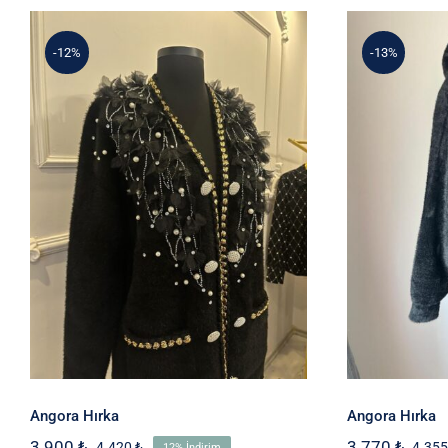
3.445 ₺.
-12%
-13%
Angora Hırka
An
Angora Hırka
Angora Hırka
3.900
₺
3.770
₺
4.420
₺
4.35
12% İndirim