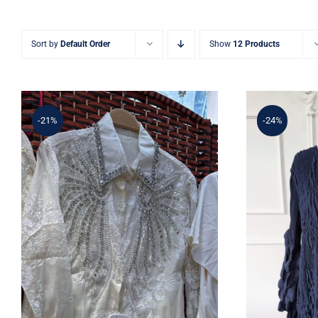
Sort by
Default Order
Show
12 Products
-21%
-24%
3ü 1 ara
–
3D Çiçek Aplikeli Kadın
Dantel Gömlek – İnci