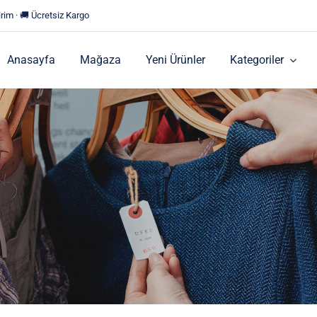
rim · 🚚 Ücretsiz Kargo
Anasayfa
Mağaza
Yeni Ürünler
Kategoriler