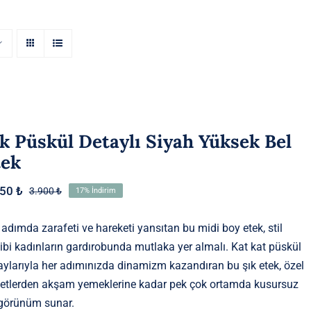
k Püskül Detaylı Siyah Yüksek Bel
tek
250
₺
3.900
₺
17% İndirim
Orijinal
Şu
fiyat:
andaki
3.900 ₺.
fiyat:
 adımda zarafeti ve hareketi yansıtan bu midi boy etek, stil
3.250 ₺.
ibi kadınların gardırobunda mutlaka yer almalı. Kat kat püskül
aylarıyla her adımınızda dinamizm kazandıran bu şık etek, özel
etlerden akşam yemeklerine kadar pek çok ortamda kusursuz
 görünüm sunar.