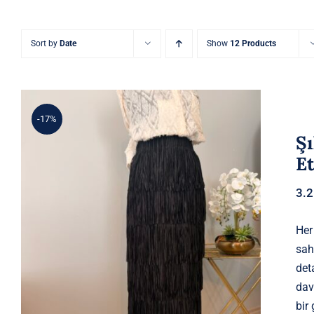
Sort by
Date
Show
12 Products
-17%
Şı
E
3.
Her
Şık Püskül Detaylı Siyah Yüksek
sah
Bel Etek
det
dav
bir