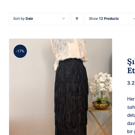
Sort by
Date
Show
12 Products
-17%
Şı
E
3.
Her
Şık Püskül Detaylı Siyah Yüksek
sah
Bel Etek
det
dav
bir