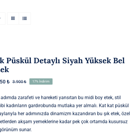
k Püskül Detaylı Siyah Yüksek Bel
tek
250
₺
3.900
₺
17% İndirim
Orijinal
Şu
fiyat:
andaki
3.900 ₺.
fiyat:
 adımda zarafeti ve hareketi yansıtan bu midi boy etek, stil
3.250 ₺.
ibi kadınların gardırobunda mutlaka yer almalı. Kat kat püskül
aylarıyla her adımınızda dinamizm kazandıran bu şık etek, özel
etlerden akşam yemeklerine kadar pek çok ortamda kusursuz
 görünüm sunar.