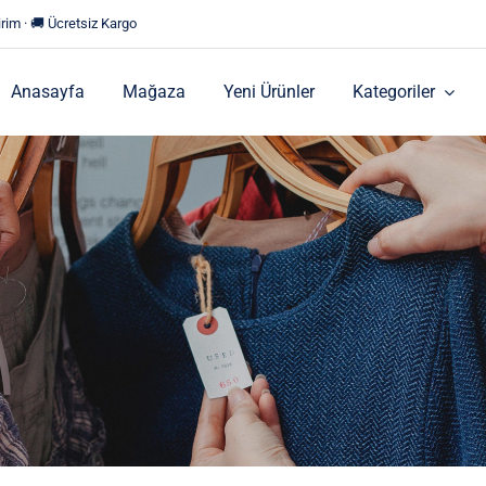
rim · 🚚 Ücretsiz Kargo
Anasayfa
Mağaza
Yeni Ürünler
Kategoriler