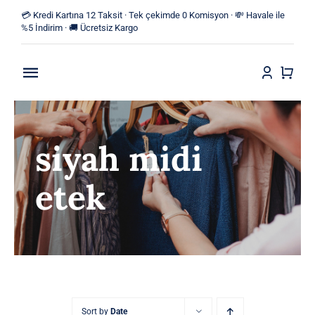
Skip
💳 Kredi Kartına 12 Taksit · Tek çekimde 0 Komisyon · 💸 Havale ile
to
%5 İndirim · 🚚 Ücretsiz Kargo
content
Toggle
Navigation
Anasayfa
siyah midi
Mağaza
etek
Yeni Ürünler
Kategoriler
Blog
İletişim
Sort by
Date