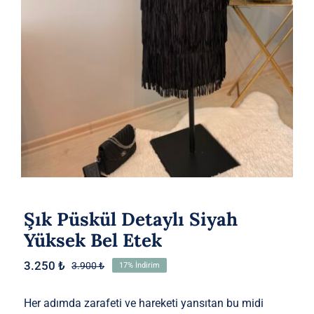
Etek
Şık Püskül Detaylı Siyah
Yüksek Bel Etek
3.250
₺
3.900
₺
17% İndirim
Orijinal
Şu
fiyat:
andaki
3.900 ₺.
fiyat:
Her adımda zarafeti ve hareketi yansıtan bu midi
3.250 ₺.