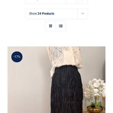
Show
24 Products
-17%
Şık Püskül Detaylı Siyah Yüksek Bel