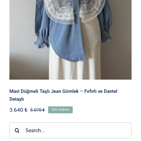
Fırfırlı ve Dantel Detaylı
Mavi Düğmeli Taşlı Jean Gömlek – Fırfırlı ve Dantel
Detaylı
3.640
₺
5.070
₺
28% İndirim
Orijinal
Şu
fiyat:
andaki
5.070 ₺.
fiyat:
Ara:
3.640 ₺.