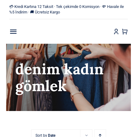
Skip
💳 Kredi Kartına 12 Taksit · Tek çekimde 0 Komisyon · 💸 Havale ile
to
%5 İndirim · 🚚 Ücretsiz Kargo
content
Toggle
Navigation
Anasayfa
denim kadın
Mağaza
gömlek
Yeni Ürünler
Kategoriler
Blog
İletişim
Sort by
Date