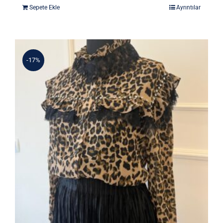
fiyat:
andaki
Sepete Ekle
Ayrıntılar
5.395 ₺.
fiyat:
4.680 ₺.
-17%