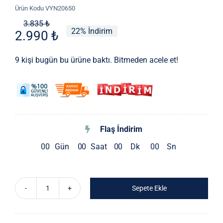
Ürün Kodu
VYN20650
Orijinal
Şu
3.835
₺
22% İndirim
2.990
₺
fiyat:
andaki
3.835 ₺.
fiyat:
9 kişi bugün bu ürüne baktı. Bitmeden acele et!
2.990 ₺.
Flaş İndirim
0
0
Gün
0
0
Saat
0
0
Dk
0
0
Sn
Sepete Ekle
Ithal
Fistolu
Gömlek