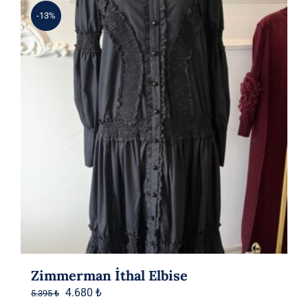
-13%
Zimmerman İthal Elbise
Orijinal
Şu
4.680
₺
5.395
₺