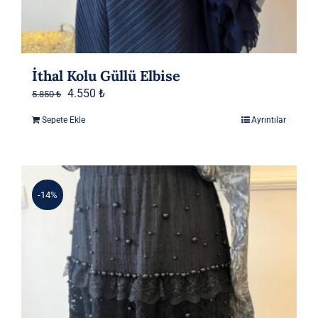
İthal Kolu Güllü Elbise
Orijinal
Şu
4.550
₺
5.850
₺
fiyat:
andaki
Sepete Ekle
Ayrıntılar
5.850 ₺.
fiyat:
4.550 ₺.
-14%