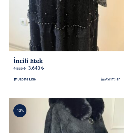
İncili Etek
Orijinal
Şu
3.640
₺
4.225
₺
fiyat:
andaki
Sepete Ekle
Ayrıntılar
4.225 ₺.
fiyat:
3.640 ₺.
-13%