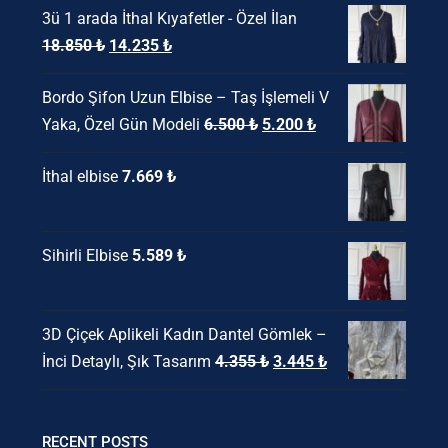
3ü 1 arada İthal Kıyafetler - Özel İlan
Orijinal
Şu
18.850
₺
14.235
₺
fiyat:
andaki
Bordo Şifon Uzun Elbise – Taş İşlemeli V
18.850 ₺.
fiyat:
Orijinal
Şu
Yaka, Özel Gün Modeli
6.500
₺
5.200
₺
14.235 ₺.
fiyat:
andaki
İthal elbise
7.669
₺
6.500 ₺.
fiyat:
5.200 ₺.
Sihirli Elbise
5.589
₺
3D Çiçek Aplikeli Kadın Dantel Gömlek –
Orijinal
Şu
İnci Detaylı, Şık Tasarım
4.355
₺
3.445
₺
fiyat:
andaki
4.355 ₺.
fiyat:
3.445 ₺.
RECENT POSTS