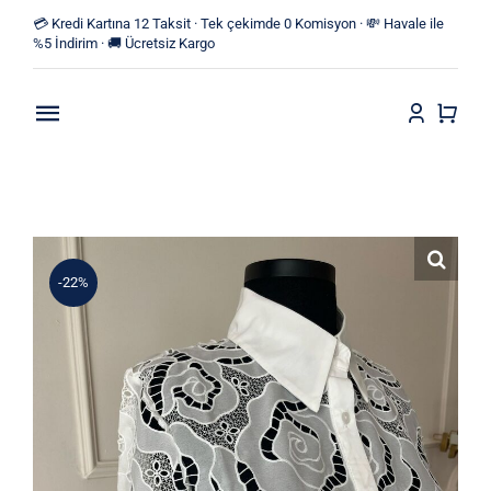
Skip
💳 Kredi Kartına 12 Taksit · Tek çekimde 0 Komisyon · 💸 Havale ile
to
%5 İndirim · 🚚 Ücretsiz Kargo
content
Toggle
Navigation
Anasayfa
Mağaza
-22%
Yeni Ürünler
Kategoriler
Blog
İletişim