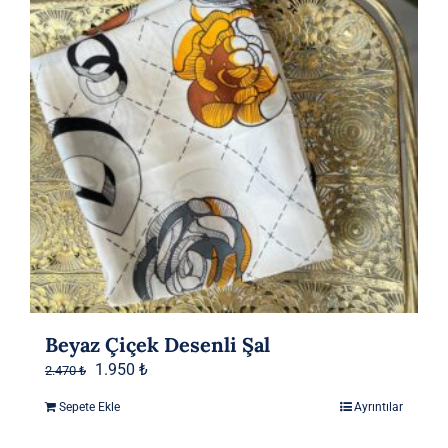
Beyaz Çiçek Desenli Şal
Orijinal
Şu
1.950
₺
2.470
₺
fiyat:
andaki
Sepete Ekle
Ayrıntılar
2.470 ₺.
fiyat: