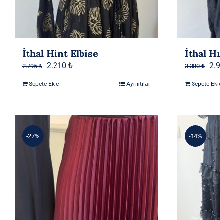
İthal Hint Elbise
İthal H
Orijinal
Şu
Ori
2.210
₺
2.
2.795
₺
3.380
₺
fiyat:
andaki
fiy
Sepete Ekle
Ayrıntılar
Sepete Ekl
2.795 ₺.
fiyat:
3.3
2.210 ₺.
-27%
-14%