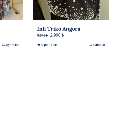
Inli Triko Angora
Orijinal
Şu
2.990
₺
3.575
₺
fiyat:
andaki
Ayrıntılar
Sepete Ekle
Ayrıntılar
3.575 ₺.
fiyat:
2.990 ₺.