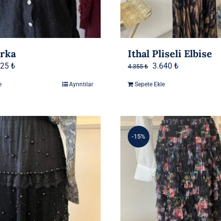
ırka
Ithal Pliseli Elbise
jinal
Şu
Orijinal
Şu
925
₺
3.640
₺
4.355
₺
at:
andaki
fiyat:
andaki
e
Ayrıntılar
Sepete Ekle
80 ₺.
fiyat:
4.355 ₺.
fiyat:
2.925 ₺.
3.640 ₺.
-15%