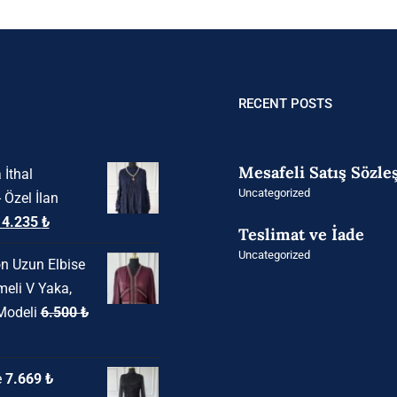
RECENT POSTS
Mesafeli Satış Sözl
 İthal
Uncategorized
- Özel İlan
rijinal
Şu
14.235
₺
Teslimat ve İade
iyat:
andaki
Uncategorized
n Uzun Elbise
8.850 ₺.
fiyat:
meli V Yaka,
14.235 ₺.
Modeli
6.500
₺
daki
e
7.669
₺
at: