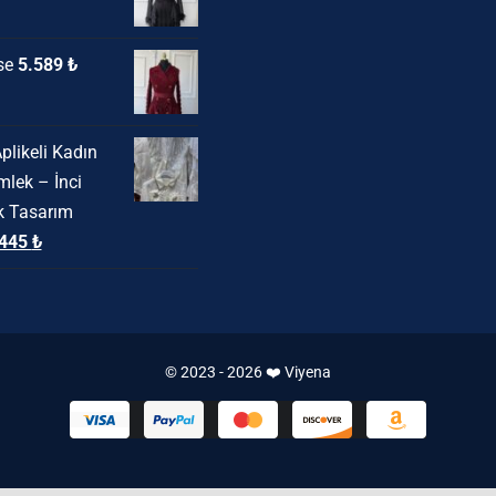
00 ₺.
se
5.589
₺
plikeli Kadın
lek – İnci
ık Tasarım
ijinal
Şu
.445
₺
yat:
andaki
355 ₺.
fiyat:
3.445 ₺.
© 2023 - 2026 ❤️ Viyena