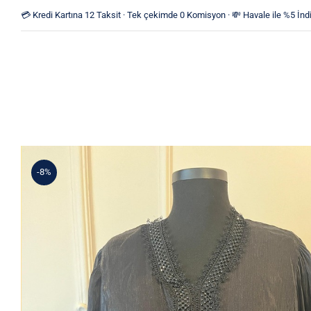
Skip
💳 Kredi Kartına 12 Taksit · Tek çekimde 0 Komisyon · 💸 Havale ile %5 İndi
to
content
-8%