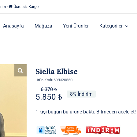
rim · 🚚 Ücretsiz Kargo
Anasayfa
Mağaza
Yeni Ürünler
Kategoriler
Sielia Elbise
Ürün Kodu
VYN20550
Orijinal
Şu
6.370
₺
8% İndirim
5.850
₺
fiyat:
andaki
6.370 ₺.
fiyat:
1 kişi bugün bu ürüne baktı. Bitmeden acele et!
5.850 ₺.