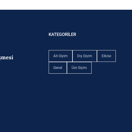
KATEGORİLER
eşmesi
Alt Giyim
Dış Giyim
Elbise
Genel
Üst Giyim