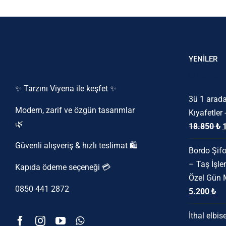
YENİLER
Ürünler
✨ Tarzını Viyena ile keşfet ✨
3ü 1 arada
Modern, zarif ve özgün tasarımlar
Kıyafetler 
🌿
O
18.850
₺
f
Güvenli alışveriş & hızlı teslimat 🛍️
Bordo Şifo
1
– Taş İşle
Kapıda ödeme seçeneği 💳
Özel Gün 
0850 441 2872
Orijinal
Şu
5.200
₺
fiyat:
an
İthal elbis
6.500 ₺.
fiy