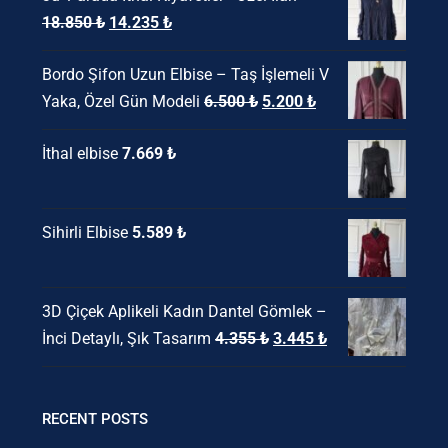
Orijinal
Şu
18.850
₺
14.235
₺
fiyat:
andaki
Bordo Şifon Uzun Elbise – Taş İşlemeli V
18.850 ₺.
fiyat:
Orijinal
Şu
Yaka, Özel Gün Modeli
6.500
₺
5.200
₺
14.235 ₺.
fiyat:
andaki
İthal elbise
7.669
₺
6.500 ₺.
fiyat:
5.200 ₺.
Sihirli Elbise
5.589
₺
3D Çiçek Aplikeli Kadın Dantel Gömlek –
Orijinal
Şu
İnci Detaylı, Şık Tasarım
4.355
₺
3.445
₺
fiyat:
andaki
4.355 ₺.
fiyat:
3.445 ₺.
RECENT POSTS