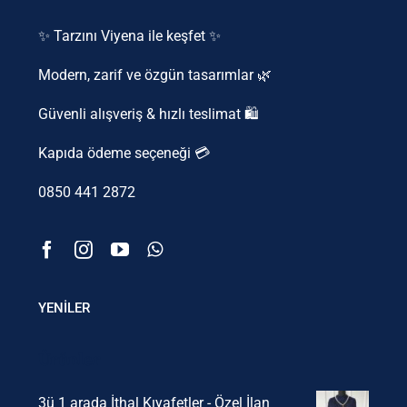
✨ Tarzını Viyena ile keşfet ✨
Modern, zarif ve özgün tasarımlar 🌿
Güvenli alışveriş & hızlı teslimat 🛍️
Kapıda ödeme seçeneği 💳
0850 441 2872
YENİLER
Ürünler
3ü 1 arada İthal Kıyafetler - Özel İlan