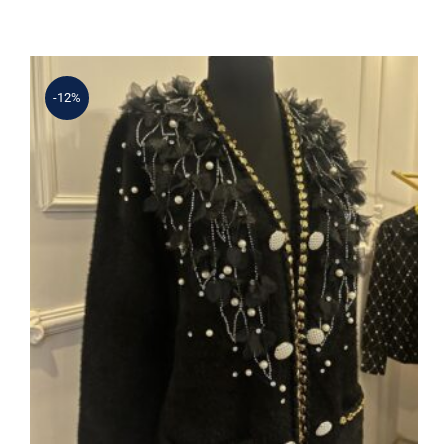
3.380 ₺.
fiyat:
2.925 ₺.
-12%