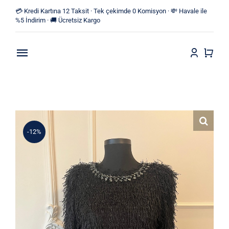
Skip
💳 Kredi Kartına 12 Taksit · Tek çekimde 0 Komisyon · 💸 Havale ile
to
%5 İndirim · 🚚 Ücretsiz Kargo
content
Toggle
Navigation
Anasayfa
Mağaza
-12%
Yeni Ürünler
Kategoriler
Blog
İletişim