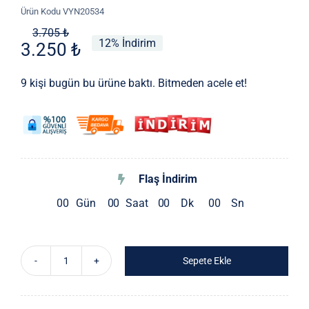
Ürün Kodu
VYN20534
Orijinal
Şu
3.705
₺
12% İndirim
3.250
₺
fiyat:
andaki
3.705 ₺.
fiyat:
9 kişi bugün bu ürüne baktı. Bitmeden acele et!
3.250 ₺.
Flaş İndirim
0
0
Gün
0
0
Saat
0
0
Dk
0
0
Sn
Sepete Ekle
Stella
Bluz
adet