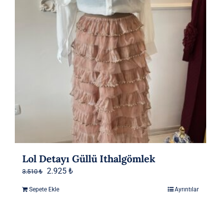
Lol Detayı Güllü Ithalgömlek
Orijinal
Şu
2.925
₺
3.510
₺
fiyat:
andaki
Sepete Ekle
Ayrıntılar
3.510 ₺.
fiyat:
2.925 ₺.