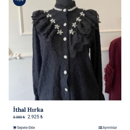
İthal Hırka
Orijinal
Şu
2.925
₺
3.380
₺
fiyat:
andaki
Sepete Ekle
Ayrıntılar