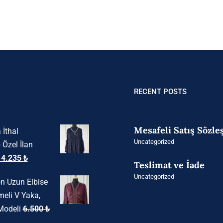
RECENT POSTS
Mesafeli Satış Sözl
 İthal
Uncategorized
- Özel İlan
rijinal
Şu
14.235
₺
Teslimat ve İade
iyat:
andaki
Uncategorized
n Uzun Elbise
8.850 ₺.
fiyat:
meli V Yaka,
14.235 ₺.
Modeli
6.500
₺