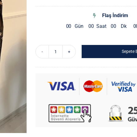
Flaş İndirim
0
0
Gün
0
0
Saat
0
0
Dk
0
Sepete 
Pliseli
Elbise
adet