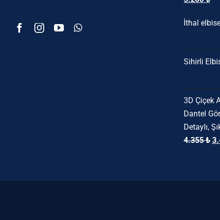
fiyat:
an
İthal elbis
6.500 ₺.
fiy
5.2
Sihirli Elbi
3D Çiçek A
Dantel Göm
Detaylı, Ş
Or
4.355
₺
3
fi
4.