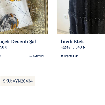
içek Desenli Şal
İncili Etek
jinal
Şu
Orijinal
Şu
950
₺
3.640
₺
4.225
₺
at:
andaki
fiyat:
andaki
e
Ayrıntılar
Sepete Ekle
70 ₺.
fiyat:
4.225 ₺.
fiyat:
1.950 ₺.
3.640 ₺.
SKU:
VYN20434