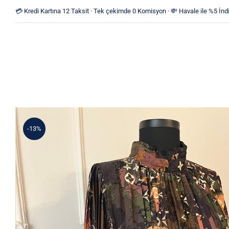
Skip
💳 Kredi Kartına 12 Taksit · Tek çekimde 0 Komisyon · 💸 Havale ile %5 İndi
to
content
-13%