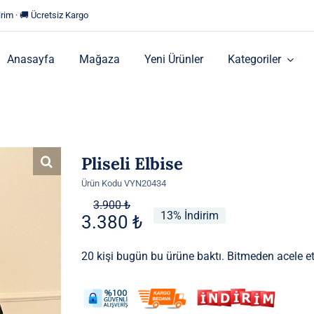
rim · 🚚 Ücretsiz Kargo
Anasayfa
Mağaza
Yeni Ürünler
Kategoriler
Pliseli Elbise
Ürün Kodu
VYN20434
Orijinal
Şu
3.900
₺
13% İndirim
3.380
₺
fiyat:
andaki
3.900 ₺.
fiyat:
20 kişi bugün bu ürüne baktı. Bitmeden acele et
3.380 ₺.