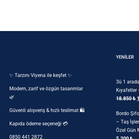
YENİLER
Ürünler
✨ Tarzını Viyena ile keşfet ✨
3ü 1 arada
Modern, zarif ve özgün tasarımlar
Kıyafetler 
🌿
O
18.850
₺
f
Güvenli alışveriş & hızlı teslimat 🛍️
Bordo Şifo
1
– Taş İşle
Kapıda ödeme seçeneği 💳
Özel Gün 
0850 441 2872
Orijinal
Şu
5.200
₺