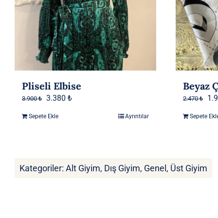
Pliseli Elbise
Beyaz Ç
Orijinal
Şu
Ori
3.380
₺
1.
3.900
₺
2.470
₺
fiyat:
andaki
fiy
Sepete Ekle
Ayrıntılar
Sepete Ekl
3.900 ₺.
fiyat:
2.4
3.380 ₺.
Kategoriler:
Alt Giyim
,
Dış Giyim
,
Genel
,
Üst Giyim