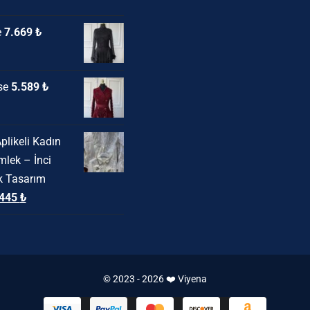
daki
e
7.669
₺
at:
00 ₺.
se
5.589
₺
plikeli Kadın
lek – İnci
ık Tasarım
ijinal
Şu
.445
₺
yat:
andaki
355 ₺.
fiyat:
3.445 ₺.
© 2023 - 2026 ❤️ Viyena