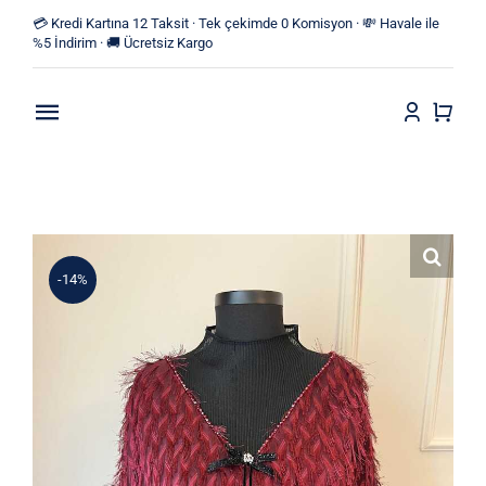
Skip
💳 Kredi Kartına 12 Taksit · Tek çekimde 0 Komisyon · 💸 Havale ile
to
%5 İndirim · 🚚 Ücretsiz Kargo
content
Toggle
Navigation
Anasayfa
Mağaza
-14%
Yeni Ürünler
Kategoriler
Blog
İletişim