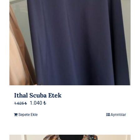
Ithal Scuba Etek
Orijinal
Şu
1.040
₺
1.625
₺
fiyat:
andaki
Sepete Ekle
Ayrıntılar
1.625 ₺.
fiyat:
1.040 ₺.