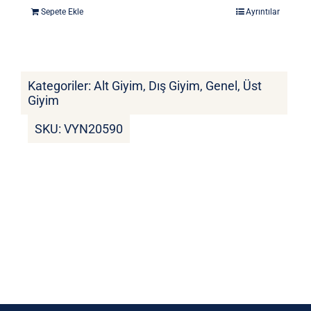
fiyat:
andaki
Sepete Ekle
Ayrıntılar
3.835 ₺.
fiyat:
3.250 ₺.
Kategoriler:
Alt Giyim
,
Dış Giyim
,
Genel
,
Üst
Giyim
SKU:
VYN20590