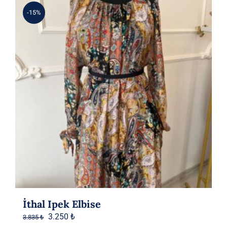
-15%
İthal Ipek Elbise
Orijinal
Şu
3.250
₺
3.835
₺