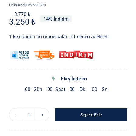
Ürün Kodu
VYN20590
Orijinal
Şu
3.770
₺
14% İndirim
3.250
₺
fiyat:
andaki
3.770 ₺.
fiyat:
1 kişi bugün bu ürüne baktı. Bitmeden acele et!
3.250 ₺.
Flaş İndirim
0
0
Gün
0
0
Saat
0
0
Dk
0
0
Sn
Sepete Ekle
İthal
Bluz
adet