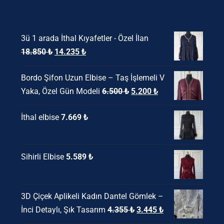
Ürünler
3ü 1 arada İthal Kıyafetler - Özel İlan
Orijinal
Şu
18.850
₺
14.235
₺
fiyat:
andaki
Bordo Şifon Uzun Elbise – Taş İşlemeli V
18.850 ₺.
fiyat:
Orijinal
Şu
Yaka, Özel Gün Modeli
6.500
₺
5.200
₺
14.235 ₺.
fiyat:
andaki
İthal elbise
7.669
₺
6.500 ₺.
fiyat:
5.200 ₺.
Sihirli Elbise
5.589
₺
3D Çiçek Aplikeli Kadın Dantel Gömlek –
Orijinal
Şu
İnci Detaylı, Şık Tasarım
4.355
₺
3.445
₺
fiyat:
andaki