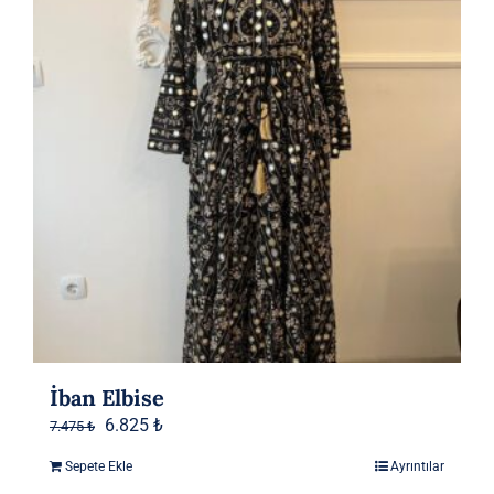
İban Elbise
Orijinal
Şu
6.825
₺
7.475
₺
fiyat:
andaki
Sepete Ekle
Ayrıntılar
7.475 ₺.
fiyat: