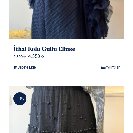
İthal Kolu Güllü Elbise
Orijinal
Şu
4.550
₺
5.850
₺
fiyat:
andaki
Sepete Ekle
Ayrıntılar
5.850 ₺.
fiyat:
4.550 ₺.
-14%