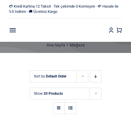
Skip
💳 Kredi Kartına 12 Taksit · Tek çekimde 0 Komisyon · 💸 Havale ile
to
%5 İndirim · 🚚 Ücretsiz Kargo
content
Toggle
Navigation
Ana Sayfa
Mağaza
Anasayfa
Mağaza
Sort by
Default Order
Yeni Ürünler
Show
20 Products
Kategoriler
Blog
İletişim