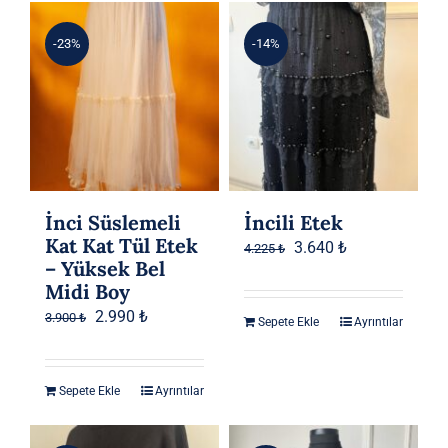
-23%
-14%
İnci Süslemeli
İncili Etek
Kat Kat Tül Etek
Orijinal
Şu
3.640
₺
4.225
₺
– Yüksek Bel
fiyat:
andaki
Midi Boy
4.225 ₺.
fiyat:
Orijinal
Şu
2.990
₺
3.900
₺
Sepete Ekle
Ayrıntılar
3.640 ₺.
fiyat:
andaki
3.900 ₺.
fiyat:
Sepete Ekle
Ayrıntılar
2.990 ₺.