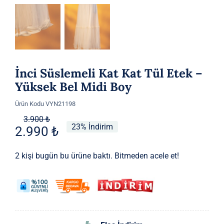
İnci Süslemeli Kat Kat Tül Etek –
Yüksek Bel Midi Boy
Ürün Kodu
VYN21198
Orijinal
Şu
3.900
₺
23% İndirim
2.990
₺
fiyat:
andaki
3.900 ₺.
fiyat:
2 kişi bugün bu ürüne baktı. Bitmeden acele et!
2.990 ₺.