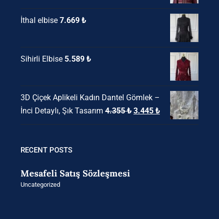
fiyat:
andaki
İthal elbise
7.669
₺
6.500 ₺.
fiyat:
5.200 ₺.
Sihirli Elbise
5.589
₺
3D Çiçek Aplikeli Kadın Dantel Gömlek –
Orijinal
Şu
İnci Detaylı, Şık Tasarım
4.355
₺
3.445
₺
fiyat:
andaki
4.355 ₺.
fiyat:
3.445 ₺.
RECENT POSTS
Mesafeli Satış Sözleşmesi
Uncategorized