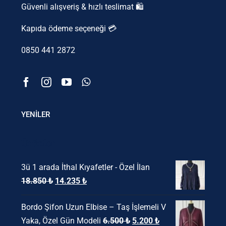
Güvenli alışveriş & hızlı teslimat 🛍️
Kapıda ödeme seçeneği 💳
0850 441 2872
YENİLER
Ürünler
3ü 1 arada İthal Kıyafetler - Özel İlan
Orijinal
Şu
18.850
₺
14.235
₺
fiyat:
andaki
Bordo Şifon Uzun Elbise – Taş İşlemeli V
18.850 ₺.
fiyat:
Orijinal
Şu
Yaka, Özel Gün Modeli
6.500
₺
5.200
₺
14.235 ₺.