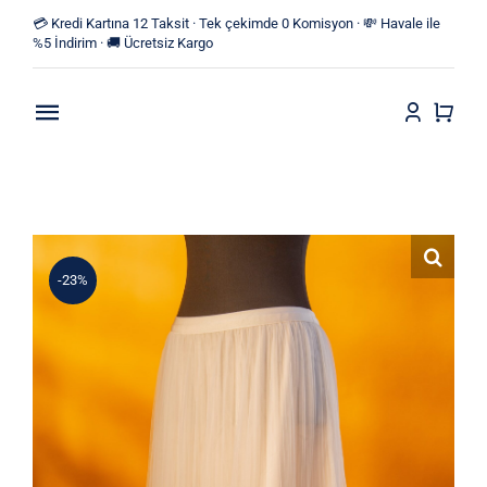
Skip
💳 Kredi Kartına 12 Taksit · Tek çekimde 0 Komisyon · 💸 Havale ile
to
%5 İndirim · 🚚 Ücretsiz Kargo
content
Toggle
Navigation
Anasayfa
Mağaza
-23%
Yeni Ürünler
Kategoriler
Blog
İletişim