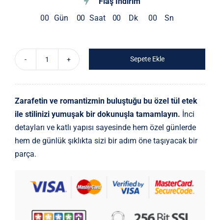
Flaş İndirim
0
0
Gün
0
0
Saat
0
0
Dk
0
0
Sn
Sepete Ekle
İnci
Süslemeli
Kat
Zarafetin ve romantizmin buluştuğu bu özel tül etek
Kat
ile stilinizi yumuşak bir dokunuşla tamamlayın.
İnci
Tül
detayları ve katlı yapısı sayesinde hem özel günlerde
Etek
hem de günlük şıklıkta sizi bir adım öne taşıyacak bir
-
parça.
Yüksek
Bel
Midi
Boy
adet