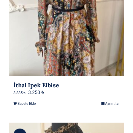
İthal Ipek Elbise
Orijinal
Şu
3.250
₺
3.835
₺
fiyat:
andaki
Sepete Ekle
Ayrıntılar
3.835 ₺.
fiyat:
3.250 ₺.