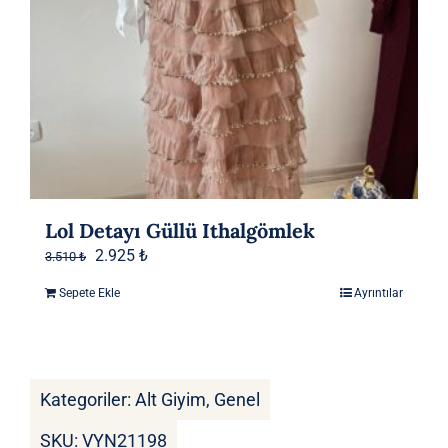
Lol Detayı Güllü Ithalgömlek
Orijinal
Şu
2.925
₺
3.510
₺
fiyat:
andaki
Sepete Ekle
Ayrıntılar
3.510 ₺.
fiyat:
2.925 ₺.
Kategoriler:
Alt Giyim
,
Genel
SKU:
VYN21198