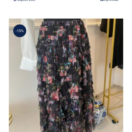
2.990 ₺.
fiyat:
2.469 ₺.
-15%