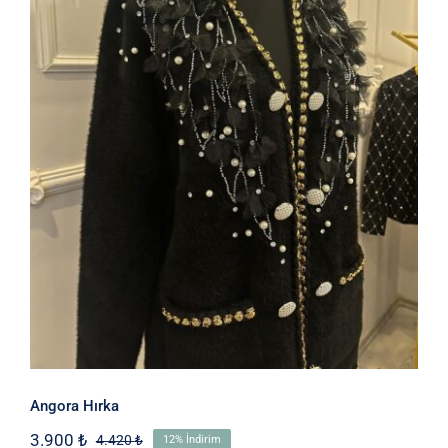
Angora Hırka
Angora Hırka
3.900
₺
4.420
₺
12% İndirim