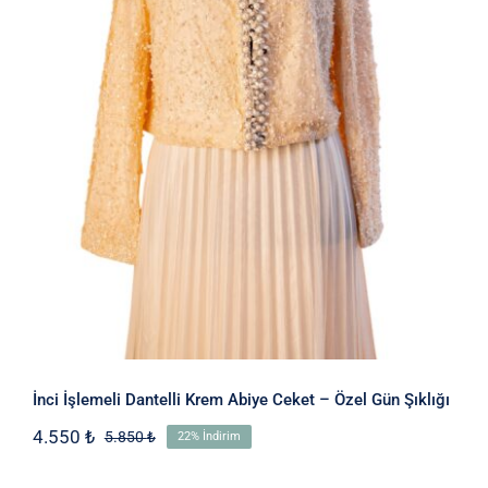
İnci İşlemeli Dantelli Krem Abiye
Ceket – Özel Gün Şıklığı
İnci İşlemeli Dantelli Krem Abiye Ceket – Özel Gün Şıklığı
4.550
₺
5.850
₺
22% İndirim
Orijinal
Şu
fiyat:
andaki