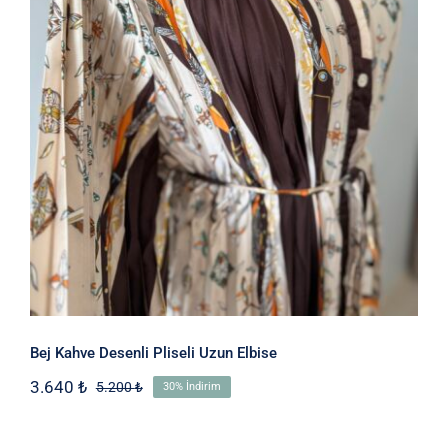
Bej Kahve Desenli Pliseli Uzun Elbise
Bej Kahve Desenli Pliseli Uzun Elbise
3.640
₺
5.200
₺
30% İndirim
Orijinal
Şu
fiyat:
andaki
5.200 ₺.
fiyat: