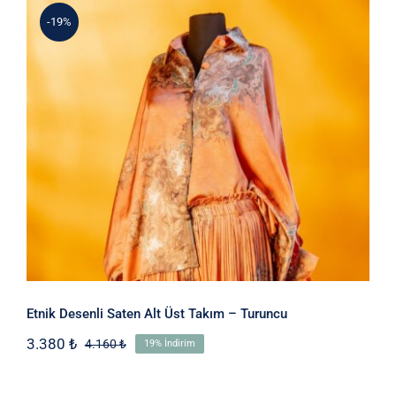
-19%
Etnik Desenli Saten Alt Üst Takım –
Turuncu
Etnik Desenli Saten Alt Üst Takım – Turuncu
3.380
₺
4.160
₺
19% İndirim
Orijinal
Şu
fiyat:
andaki
4.160 ₺.
fiyat: