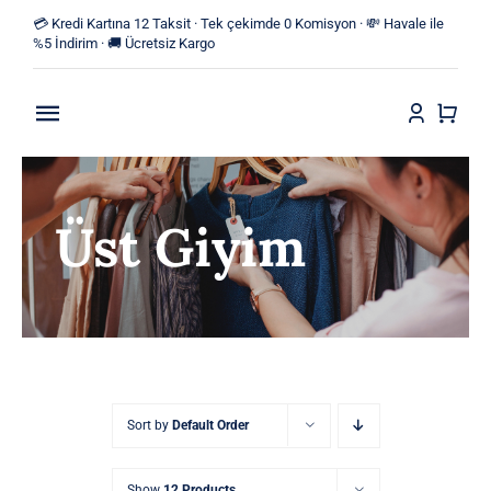
Skip
💳 Kredi Kartına 12 Taksit · Tek çekimde 0 Komisyon · 💸 Havale ile
to
%5 İndirim · 🚚 Ücretsiz Kargo
content
Toggle
Navigation
Anasayfa
Üst Giyim
Mağaza
Yeni Ürünler
Kategoriler
Blog
Sort by
Default Order
İletişim
Show
12 Products