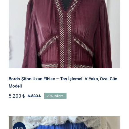
Bordo Şifon Uzun Elbise – Taş
İşlemeli V Yaka, Özel Gün Modeli
Bordo Şifon Uzun Elbise – Taş İşlemeli V Yaka, Özel Gün
Modeli
5.200
₺
6.500
₺
20% İndirim
Orijinal
Şu
fiyat:
andaki
6.500 ₺.
fiyat:
5.200 ₺.
-18%