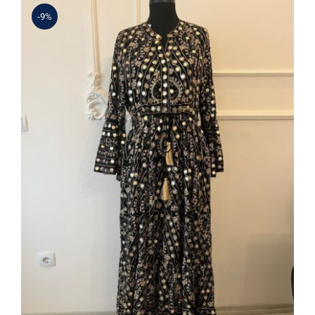
-9%
İban Elbise