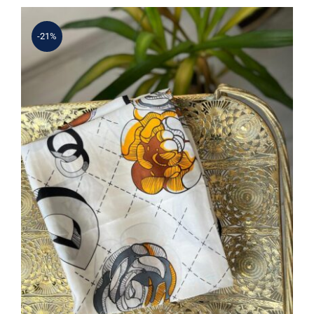
3.640 ₺.
-21%
Beyaz Çiçek Desenli Şal