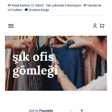
Skip
💳 Kredi Kartına 12 Taksit · Tek çekimde 0 Komisyon · 💸 Havale ile
to
%5 İndirim · 🚚 Ücretsiz Kargo
content
Toggle
Navigation
Anasayfa
şık ofis
Mağaza
gömleği
Yeni Ürünler
Kategoriler
Blog
İletişim
Sort by
Popularity