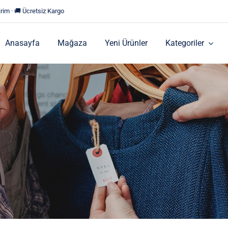
rim · 🚚 Ücretsiz Kargo
Anasayfa
Mağaza
Yeni Ürünler
Kategoriler