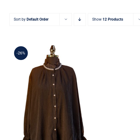
Sort by
Default Order
Show
12 Products
-26%
Siyah İnci Yakalı Düğmeli
Gömlek