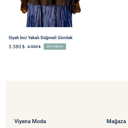
Siyah İnci Yakalı Düğmeli Gömlek
3.380
₺
4.550
₺
26% İndirim
Orijinal
Şu
fiyat:
andaki
4.550 ₺.
fiyat:
3.380 ₺.
Viyena Moda
Mağaza