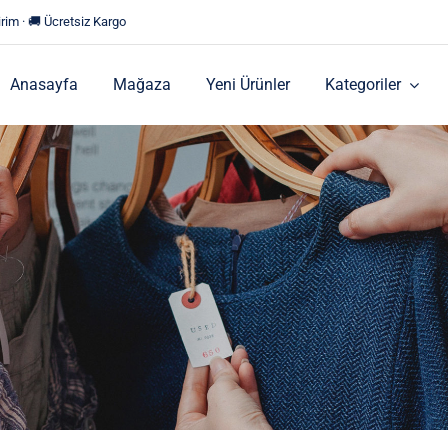
rim · 🚚 Ücretsiz Kargo
Anasayfa
Mağaza
Yeni Ürünler
Kategoriler