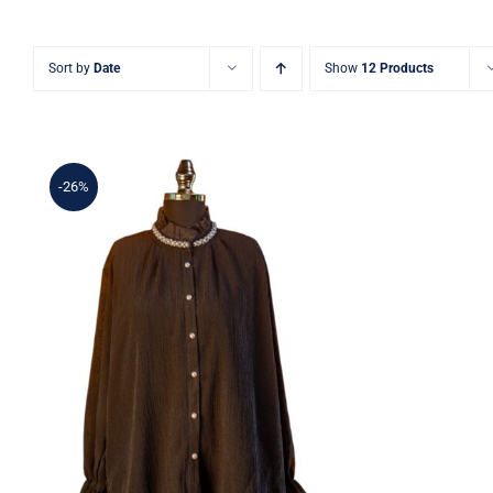
Sort by
Date
Show
12 Products
-26%
Siyah İnci Yakalı Düğmeli
Gömlek