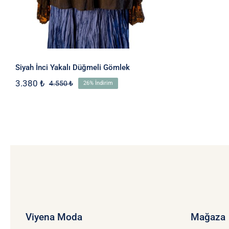
Siyah İnci Yakalı Düğmeli Gömlek
3.380
₺
4.550
₺
26% İndirim
Orijinal
Şu
fiyat:
andaki
4.550 ₺.
fiyat:
3.380 ₺.
Viyena Moda
Mağaza