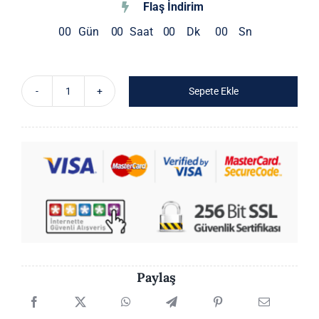
Flaş İndirim
0
0
Gün
0
0
Saat
0
0
Dk
0
0
Sn
Sepete Ekle
Bordo
Kırışık
Dokulu
Etek
adet
Paylaş