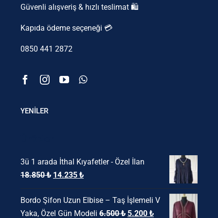
Güvenli alışveriş & hızlı teslimat 🛍️
Kapıda ödeme seçeneği 💳
0850 441 2872
YENİLER
Ürünler
3ü 1 arada İthal Kıyafetler - Özel İlan
Orijinal
Şu
18.850
₺
14.235
₺
fiyat:
andaki
Bordo Şifon Uzun Elbise – Taş İşlemeli V
18.850 ₺.
fiyat:
Orijinal
Şu
Yaka, Özel Gün Modeli
6.500
₺
5.200
₺
14.235 ₺.