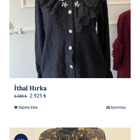
İthal Hırka
Orijinal
Şu
2.925
₺
3.380
₺
fiyat:
andaki
Sepete Ekle
Ayrıntılar
3.380 ₺.
fiyat:
2.925 ₺.