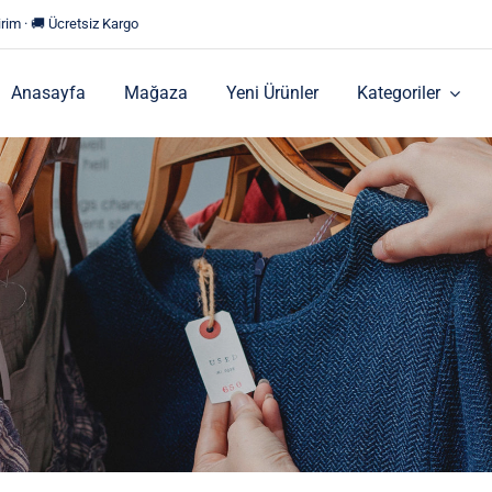
rim · 🚚 Ücretsiz Kargo
Anasayfa
Mağaza
Yeni Ürünler
Kategoriler