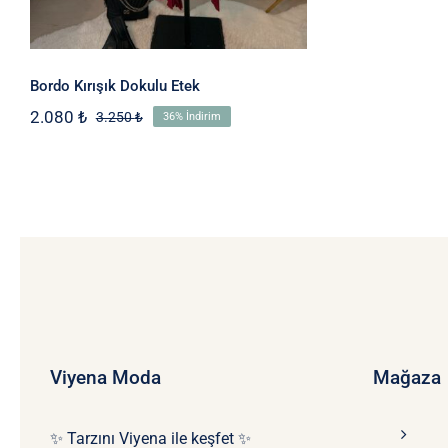
Bordo Kırışık Dokulu Etek
2.080
₺
3.250
₺
36% İndirim
Orijinal
Şu
fiyat:
andaki
3.250 ₺.
fiyat:
2.080 ₺.
Viyena Moda
Mağaza
✨ Tarzını Viyena ile keşfet ✨