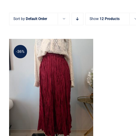
Sort by
Default Order
Show
12 Products
-36%
Bordo Kırışık Dokulu Etek