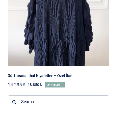
3ü 1 arada İthal Kıyafetler – Özel İlan
14.235
₺
18.850
₺
24% İndirim
Orijinal
Şu
fiyat:
andaki
18.850 ₺.
fiyat:
Ara:
14.235 ₺.