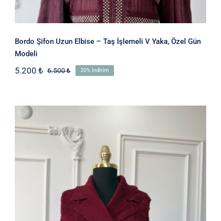
Bordo Şifon Uzun Elbise – Taş İşlemeli V Yaka, Özel Gün
Modeli
5.200
₺
6.500
₺
20% İndirim
Orijinal
Şu
fiyat:
andaki
6.500 ₺.
fiyat:
5.200 ₺.