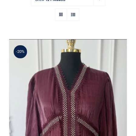
-20%
Bordo Şifon Uzun Elbise – Taş
İşlemeli V Yaka, Özel Gün Modeli