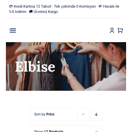
Skip
💳 Kredi Kartına 12 Taksit · Tek çekimde 0 Komisyon · 💸 Havale ile
to
%5 İndirim · 🚚 Ücretsiz Kargo
content
Toggle
Navigation
Anasayfa
Elbise
Mağaza
Yeni Ürünler
Kategoriler
Blog
Sort by
Price
İletişim
Show
12 Products