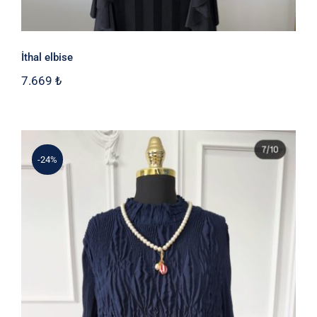
İthal elbise
7.669
₺
-24%
3ü 1 arada İthal Kıyafetler – Özel İlan