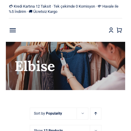
Skip
💳 Kredi Kartına 12 Taksit · Tek çekimde 0 Komisyon · 💸 Havale ile
to
%5 İndirim · 🚚 Ücretsiz Kargo
content
Toggle
Navigation
Anasayfa
Elbise
Mağaza
Yeni Ürünler
Kategoriler
Blog
Sort by
Popularity
İletişim
Show
12 Products