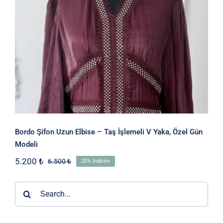
Bordo Şifon Uzun Elbise – Taş
İşlemeli V Yaka, Özel Gün Modeli
Bordo Şifon Uzun Elbise – Taş İşlemeli V Yaka, Özel Gün
Modeli
5.200
₺
6.500
₺
20% İndirim
Orijinal
Şu
fiyat:
andaki
6.500 ₺.
fiyat:
Ara:
5.200 ₺.