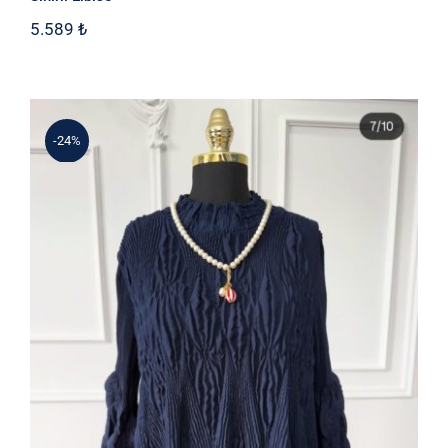
5.589
₺
-24%
3ü 1 arada İthal Kıyafetler – Özel İlan