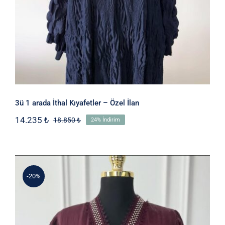
3ü 1 arada İthal Kıyafetler – Özel İlan
14.235
₺
18.850
₺
24% İndirim
Orijinal
Şu
fiyat:
andaki
18.850 ₺.
fiyat:
14.235 ₺.
-20%