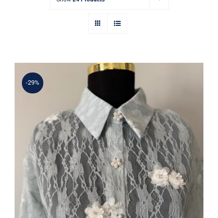
-29%
Mavi Dantel İnci Çiçek İşlemeli
Gömlek