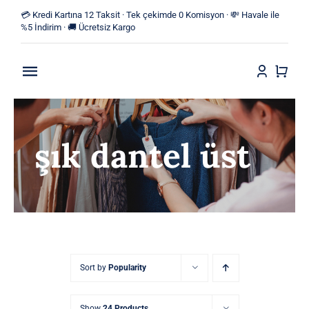
Skip
💳 Kredi Kartına 12 Taksit · Tek çekimde 0 Komisyon · 💸 Havale ile
to
%5 İndirim · 🚚 Ücretsiz Kargo
content
Toggle
Navigation
Anasayfa
şık dantel üst
Mağaza
Yeni Ürünler
Kategoriler
Blog
Sort by
Popularity
İletişim
Show
24 Products