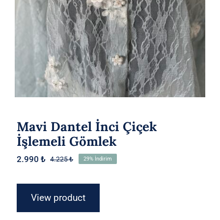
Mavi Dantel İnci Çiçek
İşlemeli Gömlek
2.990
₺
4.225
₺
29% İndirim
Orijinal
Şu
fiyat:
andaki
4.225 ₺.
fiyat:
2.990 ₺.
View product