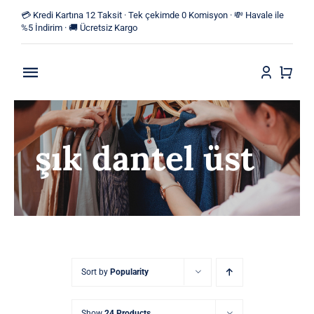
Skip
💳 Kredi Kartına 12 Taksit · Tek çekimde 0 Komisyon · 💸 Havale ile
to
%5 İndirim · 🚚 Ücretsiz Kargo
content
Toggle
Navigation
Anasayfa
şık dantel üst
Mağaza
Yeni Ürünler
Kategoriler
Blog
Sort by
Popularity
İletişim
Show
24 Products