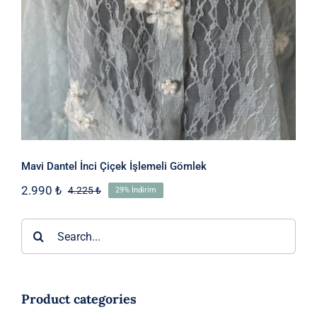
Mavi Dantel İnci Çiçek İşlemeli Gömlek
2.990
₺
4.225
₺
29% İndirim
Orijinal
Şu
fiyat:
andaki
4.225 ₺.
fiyat:
Ara:
2.990 ₺.
Product categories