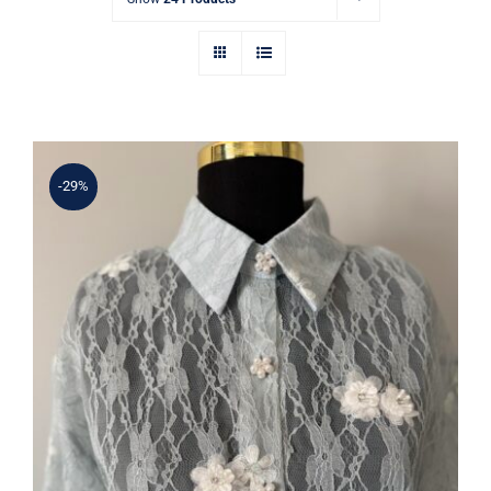
-29%
Mavi Dantel İnci Çiçek İşlemeli
Gömlek