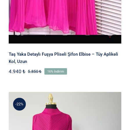
Taş Yaka Detaylı Fuşya Pliseli Şifon Elbise – Tüy Aplikeli
Kol, Uzun
4.940
₺
5.850
₺
16% İndirim
Orijinal
Şu
fiyat:
andaki
5.850 ₺.
fiyat:
4.940 ₺.
-22%