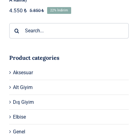
4.550
₺
5.850
₺
22% İndirim
Orijinal
Şu
fiyat:
andaki
5.850 ₺.
fiyat:
Ara:
4.550 ₺.
Product categories
Aksesuar
Alt Giyim
Dış Giyim
Elbise
Genel