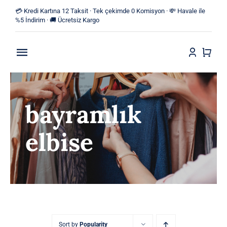
Skip
💳 Kredi Kartına 12 Taksit · Tek çekimde 0 Komisyon · 💸 Havale ile
to
%5 İndirim · 🚚 Ücretsiz Kargo
content
Toggle
Navigation
Anasayfa
bayramlık
Mağaza
elbise
Yeni Ürünler
Kategoriler
Blog
İletişim
Sort by
Popularity