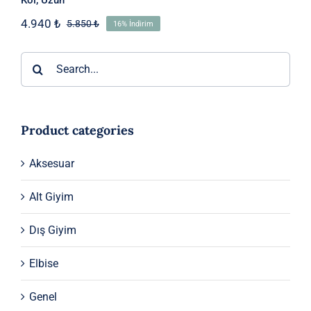
4.940
₺
5.850
₺
16% İndirim
Orijinal
Şu
fiyat:
andaki
5.850 ₺.
fiyat:
Ara:
4.940 ₺.
Product categories
Aksesuar
Alt Giyim
Dış Giyim
Elbise
Genel