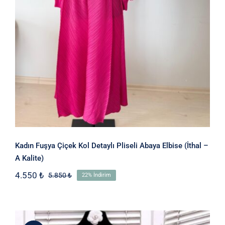
Abaya Elbise (İthal – A Kalite)
Kadın Fuşya Çiçek Kol Detaylı Pliseli Abaya Elbise (İthal –
A Kalite)
4.550
₺
5.850
₺
22% İndirim
Orijinal
Şu
fiyat:
andaki
5.850 ₺.
fiyat:
4.550 ₺.