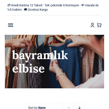
Skip
💳 Kredi Kartına 12 Taksit · Tek çekimde 0 Komisyon · 💸 Havale ile
to
%5 İndirim · 🚚 Ücretsiz Kargo
content
Toggle
Navigation
Anasayfa
bayramlık
Mağaza
elbise
Yeni Ürünler
Kategoriler
Blog
İletişim
Sort by
Name