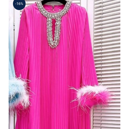
-16%
Taş Yaka Detaylı Fuşya Pliseli Şifon
Elbise – Tüy Aplikeli Kol, Uzun