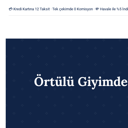
Skip
💳 Kredi Kartına 12 Taksit · Tek çekimde 0 Komisyon · 💸 Havale ile %5 İndi
to
content
Örtülü Giyimde