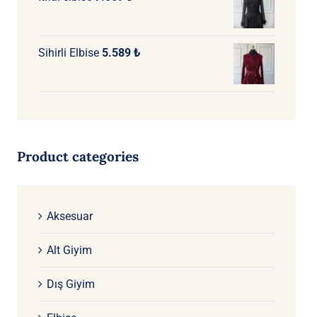
6.500 ₺.
fiyat:
5.200 ₺.
Sihirli Elbise
5.589
₺
Product categories
Aksesuar
Alt Giyim
Dış Giyim