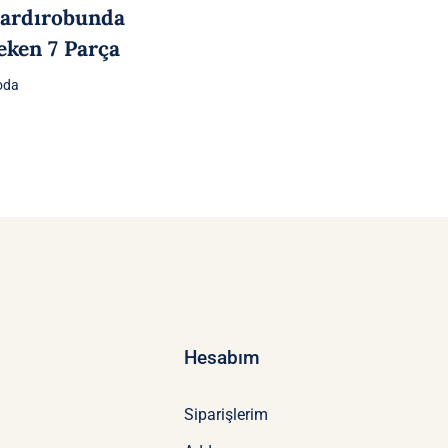
Gardırobunda
eken 7 Parça
oda
Hesabım
Siparişlerim