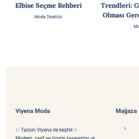
Elbise Seçme Rehberi
Trendleri: 
Olması Ger
Moda
,
Tesettür
M
Viyena Moda
Mağaza
✨ Tarzını Viyena ile keşfet ✨
Modern, zarif ve özgün tasarımlar 🌿