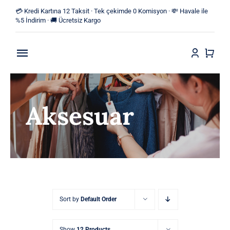
Skip
💳 Kredi Kartına 12 Taksit · Tek çekimde 0 Komisyon · 💸 Havale ile
to
%5 İndirim · 🚚 Ücretsiz Kargo
content
Toggle
Navigation
Anasayfa
Aksesuar
Mağaza
Yeni Ürünler
Kategoriler
Blog
Sort by
Default Order
İletişim
Show
12 Products