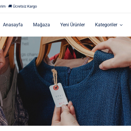
rim · 🚚 Ücretsiz Kargo
Anasayfa
Mağaza
Yeni Ürünler
Kategoriler