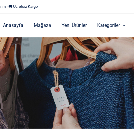
rim · 🚚 Ücretsiz Kargo
Anasayfa
Mağaza
Yeni Ürünler
Kategoriler