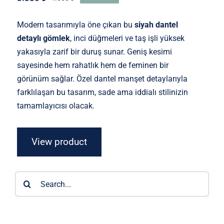
Orijinal
Şu
fiyat:
andaki
4.550 ₺.
fiyat:
Modern tasarımıyla öne çıkan bu
siyah dantel
3.380 ₺.
detaylı gömlek
, inci düğmeleri ve taş işli yüksek
yakasıyla zarif bir duruş sunar. Geniş kesimi
sayesinde hem rahatlık hem de feminen bir
görünüm sağlar. Özel dantel manşet detaylarıyla
farklılaşan bu tasarım, sade ama iddialı stilinizin
tamamlayıcısı olacak.
View product
Ara: