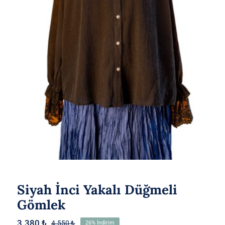
Siyah İnci Yakalı Düğmeli Gömlek
Siyah İnci Yakalı Düğmeli
Gömlek
3.380
₺
4.550
₺
26% İndirim