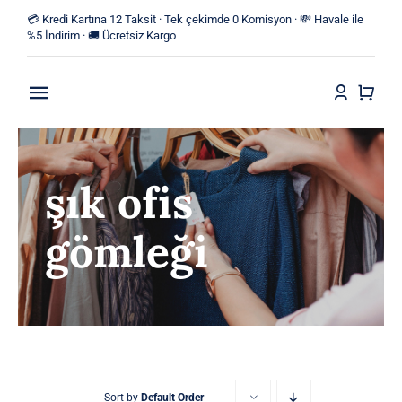
Skip
💳 Kredi Kartına 12 Taksit · Tek çekimde 0 Komisyon · 💸 Havale ile
to
%5 İndirim · 🚚 Ücretsiz Kargo
content
Toggle
Navigation
Anasayfa
şık ofis
Mağaza
gömleği
Yeni Ürünler
Kategoriler
Blog
İletişim
Sort by
Default Order