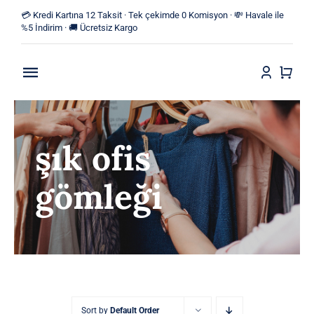
Skip
💳 Kredi Kartına 12 Taksit · Tek çekimde 0 Komisyon · 💸 Havale ile
to
%5 İndirim · 🚚 Ücretsiz Kargo
content
Toggle
Navigation
Anasayfa
şık ofis
Mağaza
gömleği
Yeni Ürünler
Kategoriler
Blog
İletişim
Sort by
Default Order